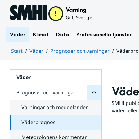
Hoppa till sidans innehåll
Varning
Gul, Sverige
Väder
Klimat
Data
Professionella tjänster
Start
Väder
Prognoser och varningar
Väderpr
varningar
och
Huvudinnehåll
Prognoser
för
Undersidor
Väder
Väde
Prognoser och varningar
SMHI public
Varningar och meddelanden
väder- eller
Väderprognos
Meteorologens kommentar