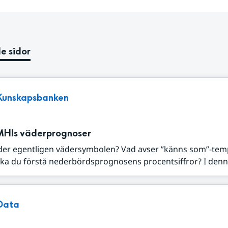
e sidor
Kunskapsbanken
MHIs väderprognoser
der egentligen vädersymbolen? Vad avser ”känns som”-tem
ka du förstå nederbördsprognosens procentsiffror? I denna
Data