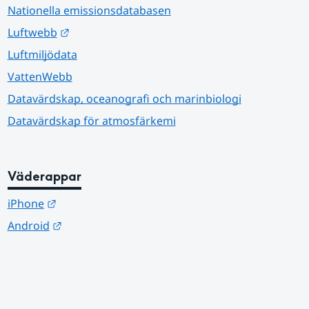
Nationella emissionsdatabasen
Länk till annan webbplats.
Luftwebb
Luftmiljödata
VattenWebb
Datavärdskap, oceanografi och marinbiologi
Datavärdskap för atmosfärkemi
Väderappar
Länk till annan webbplats.
iPhone
Länk till annan webbplats.
Android