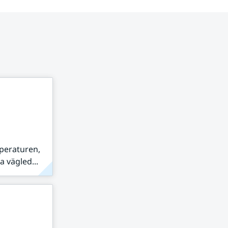
peraturen,
 vägled...