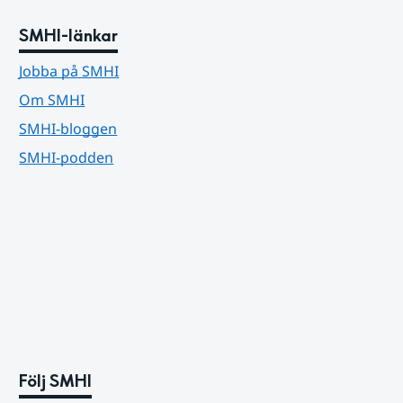
SMHI-länkar
Jobba på SMHI
Om SMHI
SMHI-bloggen
SMHI-podden
Följ SMHI