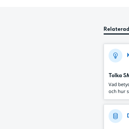
Relaterad
Tolka S
Vad bety
och hur s