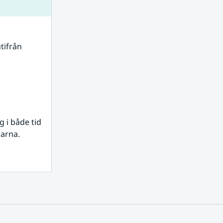
tifrån 
i både tid 
rarna.