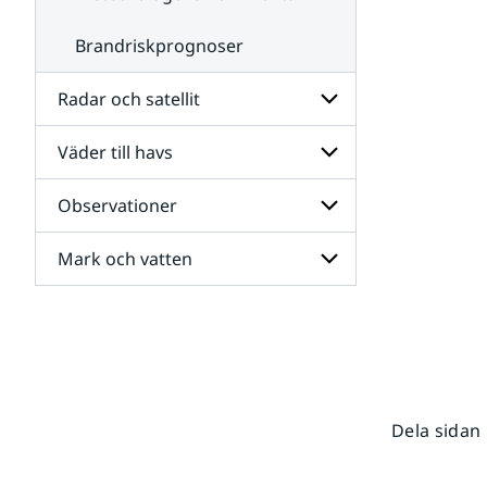
Brandriskprognoser
Radar och satellit
Väder till havs
Undersidor
för
Radar
Observationer
Undersidor
och
för
satellit
Väder
Mark och vatten
Undersidor
till
för
havs
Observationer
Undersidor
för
Mark
och
vatten
Dela sidan