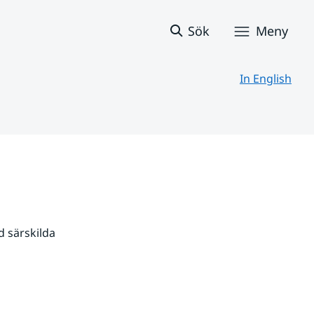
Sök
Meny
In English
 särskilda 