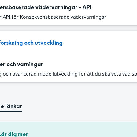
ensbaserade vädervarningar - API
r API för Konsekvensbaserade vädervarningar
Forskning och utveckling
er och varningar
 och avancerad modellutveckling för att du ska veta vad s
e länkar
Lär dig mer