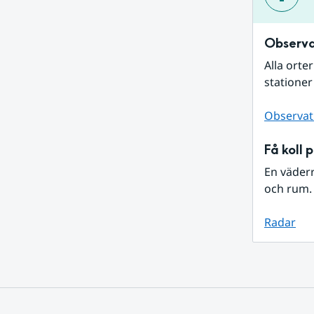
Observa
Alla orte
stationer
Observat
Få koll 
En väder
och rum. 
Radar