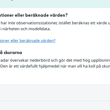
tioner eller beräknade värden?
r har inte observationsstationer, istället beräknas ett värde u
 i närheten och modelldata.
ioner eller beräknade värden?
på skurarna
radar övervakar nederbörd och gör det med hög upplösning 
Den är ett värdefullt hjälpmedel när man vill ha koll på sku