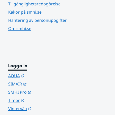
Tillgänglighetsredogörelse
Kakor på smhi.se
Hantering av personuppgifter
Om smhi.se
Logga in
Länk till annan webbplats.
AQUA
Länk till annan webbplats.
SIMAIR
Länk till annan webbplats.
SMHI Pro
Länk till annan webbplats.
Timbr
Länk till annan webbplats.
Vinterväg