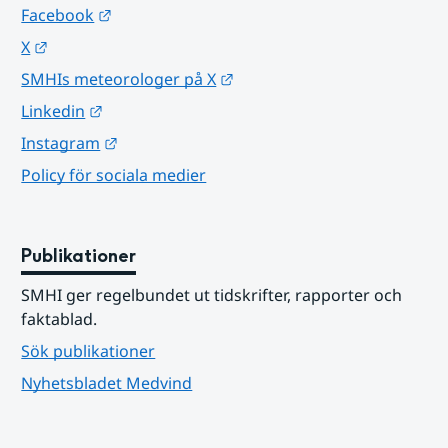
Länk till annan webbplats.
Facebook
Länk till annan webbplats.
X
Länk till annan webbplats.
SMHIs meteorologer på X
Länk till annan webbplats.
Linkedin
Länk till annan webbplats.
Instagram
Policy för sociala medier
Publikationer
SMHI ger regelbundet ut tidskrifter, rapporter och 
faktablad.
Sök publikationer
Nyhetsbladet Medvind