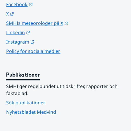
Länk till annan webbplats.
Facebook
Länk till annan webbplats.
X
Länk till annan webbplats.
SMHIs meteorologer på X
Länk till annan webbplats.
Linkedin
Länk till annan webbplats.
Instagram
Policy för sociala medier
Publikationer
SMHI ger regelbundet ut tidskrifter, rapporter och 
faktablad.
Sök publikationer
Nyhetsbladet Medvind