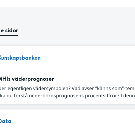
e sidor
Kunskapsbanken
MHIs väderprognoser
der egentligen vädersymbolen? Vad avser ”känns som”-tem
ka du förstå nederbördsprognosens procentsiffror? I denna
Data