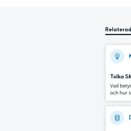
Relaterad
Tolka S
Vad bety
och hur s