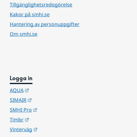
Tillgänglighetsredogörelse
Kakor på smhi.se
Hantering av personuppgifter
Om smhi.se
Logga in
Länk till annan webbplats.
AQUA
Länk till annan webbplats.
SIMAIR
Länk till annan webbplats.
SMHI Pro
Länk till annan webbplats.
Timbr
Länk till annan webbplats.
Vinterväg