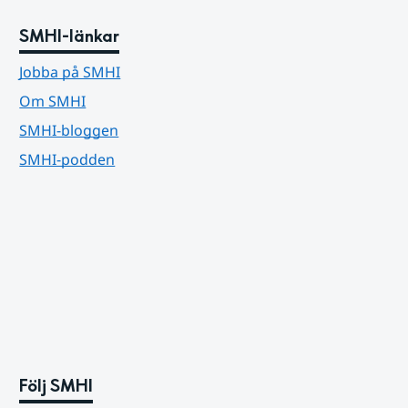
SMHI-länkar
Jobba på SMHI
Om SMHI
SMHI-bloggen
SMHI-podden
Följ SMHI