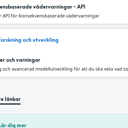
ensbaserade vädervarningar - API
r API för Konsekvensbaserade vädervarningar
Forskning och utveckling
er och varningar
 och avancerad modellutveckling för att du ska veta vad s
e länkar
Lär dig mer