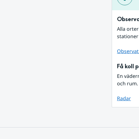
Observa
Alla orte
stationer
Observat
Få koll 
En väder
och rum. 
Radar