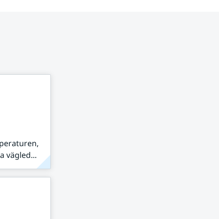
peraturen,
 vägled...