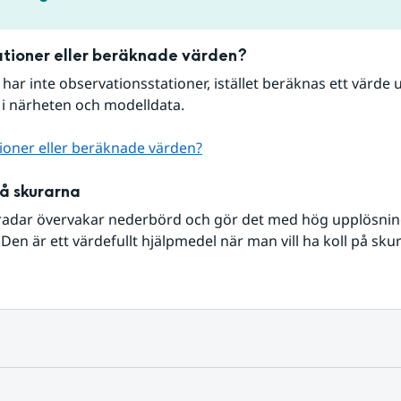
tioner eller beräknade värden?
r har inte observationsstationer, istället beräknas ett värde u
 i närheten och modelldata.
ioner eller beräknade värden?
på skurarna
radar övervakar nederbörd och gör det med hög upplösning 
Den är ett värdefullt hjälpmedel när man vill ha koll på sku