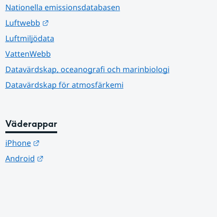
Nationella emissionsdatabasen
Länk till annan webbplats.
Luftwebb
Luftmiljödata
VattenWebb
Datavärdskap, oceanografi och marinbiologi
Datavärdskap för atmosfärkemi
Väderappar
Länk till annan webbplats.
iPhone
Länk till annan webbplats.
Android