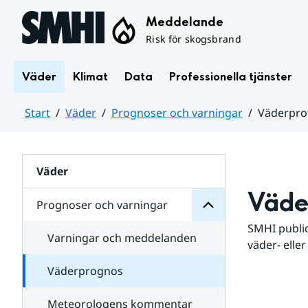
Hoppa till sidans innehåll
Meddelande
Risk för skogsbrand
Väder
Klimat
Data
Professionella tjänster
Start
Väder
Prognoser och varningar
Väderpr
varningar
och
Huvudinnehåll
Prognoser
för
Undersidor
Väder
Väde
Prognoser och varningar
SMHI public
Varningar och meddelanden
väder- eller
Väderprognos
Meteorologens kommentar