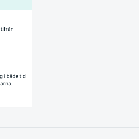
tifrån 
i både tid 
rarna.