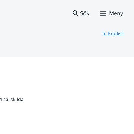
Sök
Meny
In English
 särskilda 