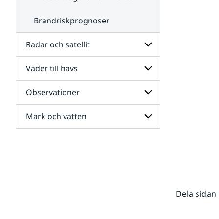
Brandriskprognoser
Radar och satellit
Väder till havs
Undersidor
för
Radar
Observationer
Undersidor
och
för
satellit
Väder
Mark och vatten
Undersidor
till
för
havs
Observationer
Undersidor
för
Mark
och
vatten
Dela sidan