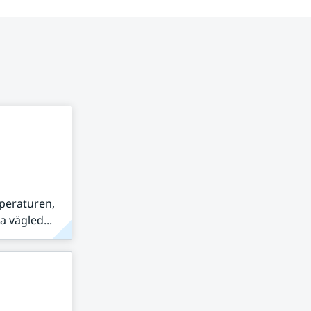
peraturen,
 vägled...