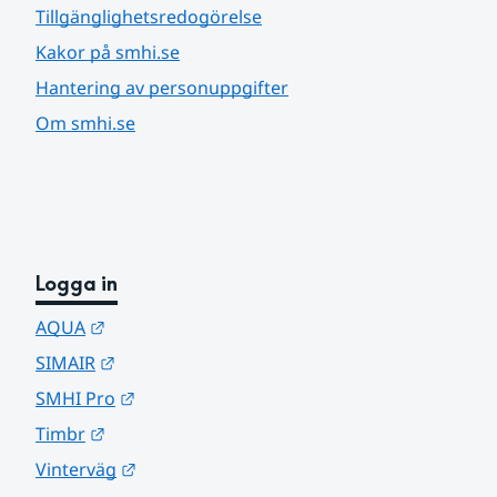
Tillgänglighetsredogörelse
Kakor på smhi.se
Hantering av personuppgifter
Om smhi.se
Logga in
Länk till annan webbplats.
AQUA
Länk till annan webbplats.
SIMAIR
Länk till annan webbplats.
SMHI Pro
Länk till annan webbplats.
Timbr
Länk till annan webbplats.
Vinterväg