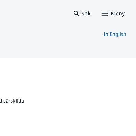
Sök
Meny
In English
 särskilda 