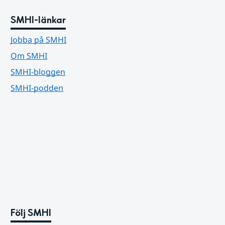
SMHI-länkar
Jobba på SMHI
Om SMHI
SMHI-bloggen
SMHI-podden
Följ SMHI