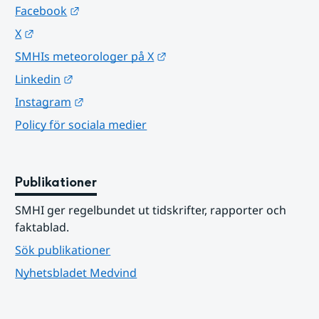
Länk till annan webbplats.
Facebook
Länk till annan webbplats.
X
Länk till annan webbplats.
SMHIs meteorologer på X
Länk till annan webbplats.
Linkedin
Länk till annan webbplats.
Instagram
Policy för sociala medier
Publikationer
SMHI ger regelbundet ut tidskrifter, rapporter och 
faktablad.
Sök publikationer
Nyhetsbladet Medvind