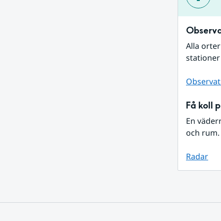
Observa
Alla orte
stationer
Observat
Få koll 
En väder
och rum. 
Radar