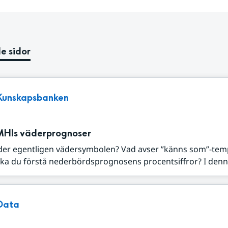
e sidor
Kunskapsbanken
MHIs väderprognoser
der egentligen vädersymbolen? Vad avser ”känns som”-tem
ka du förstå nederbördsprognosens procentsiffror? I denna
Data