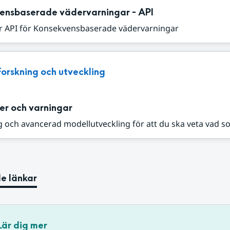
ensbaserade vädervarningar - API
r API för Konsekvensbaserade vädervarningar
Forskning och utveckling
er och varningar
 och avancerad modellutveckling för att du ska veta vad s
e länkar
Lär dig mer