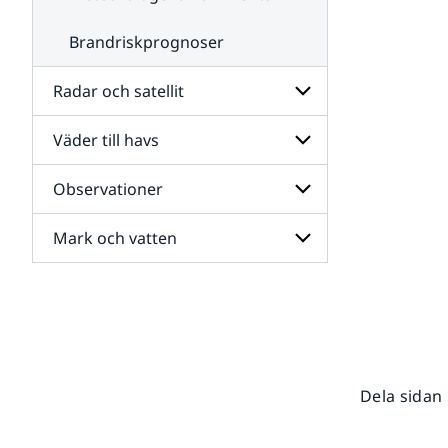
Brandriskprognoser
Radar och satellit
Väder till havs
Undersidor
för
Radar
Observationer
Undersidor
och
för
satellit
Väder
Mark och vatten
Undersidor
till
för
havs
Observationer
Undersidor
för
Mark
och
vatten
Dela sidan