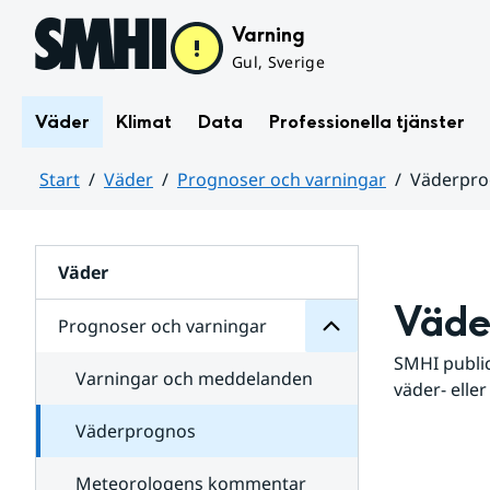
Hoppa till sidans innehåll
Varning
Gul, Sverige
Väder
Klimat
Data
Professionella tjänster
Start
Väder
Prognoser och varningar
Väderpr
varningar
och
Huvudinnehåll
Prognoser
för
Undersidor
Väder
Väde
Prognoser och varningar
SMHI public
Varningar och meddelanden
väder- eller
Väderprognos
Meteorologens kommentar