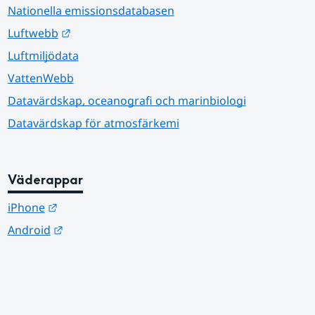
Nationella emissionsdatabasen
Länk till annan webbplats.
Luftwebb
Luftmiljödata
VattenWebb
Datavärdskap, oceanografi och marinbiologi
Datavärdskap för atmosfärkemi
Väderappar
Länk till annan webbplats.
iPhone
Länk till annan webbplats.
Android