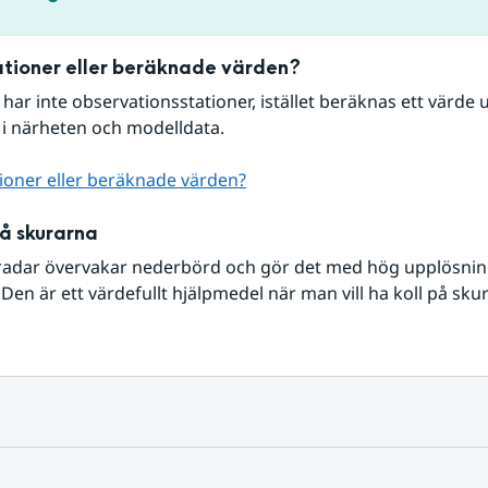
tioner eller beräknade värden?
r har inte observationsstationer, istället beräknas ett värde u
 i närheten och modelldata.
ioner eller beräknade värden?
på skurarna
radar övervakar nederbörd och gör det med hög upplösning 
Den är ett värdefullt hjälpmedel när man vill ha koll på sku