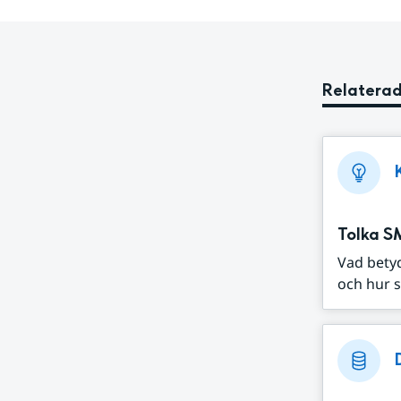
Relaterad
Tolka S
Vad bety
och hur s