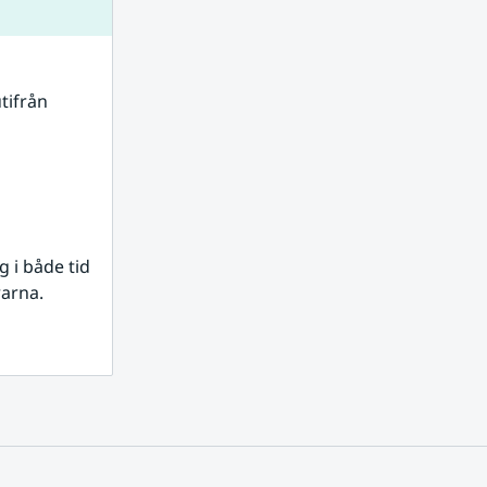
tifrån 
i både tid 
rarna.