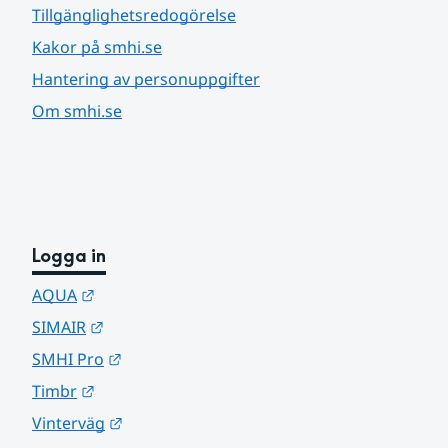
Tillgänglighetsredogörelse
Kakor på smhi.se
Hantering av personuppgifter
Om smhi.se
Logga in
Länk till annan webbplats.
AQUA
Länk till annan webbplats.
SIMAIR
Länk till annan webbplats.
SMHI Pro
Länk till annan webbplats.
Timbr
Länk till annan webbplats.
Vinterväg