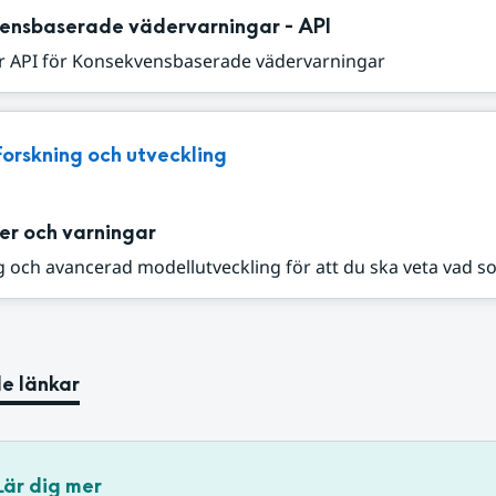
ensbaserade vädervarningar - API
r API för Konsekvensbaserade vädervarningar
Forskning och utveckling
er och varningar
 och avancerad modellutveckling för att du ska veta vad s
e länkar
Lär dig mer