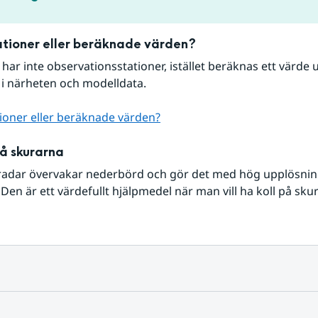
tioner eller beräknade värden?
r har inte observationsstationer, istället beräknas ett värde u
 i närheten och modelldata.
ioner eller beräknade värden?
på skurarna
radar övervakar nederbörd och gör det med hög upplösning 
Den är ett värdefullt hjälpmedel när man vill ha koll på sku