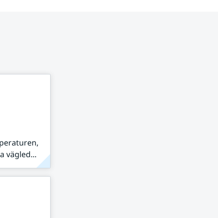
peraturen,
 vägled...