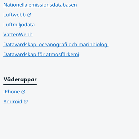
Nationella emissionsdatabasen
Länk till annan webbplats.
Luftwebb
Luftmiljödata
VattenWebb
Datavärdskap, oceanografi och marinbiologi
Datavärdskap för atmosfärkemi
Väderappar
Länk till annan webbplats.
iPhone
Länk till annan webbplats.
Android