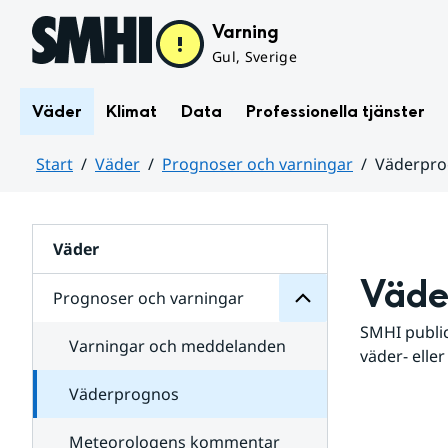
Hoppa till sidans innehåll
Varning
Gul, Sverige
Väder
Klimat
Data
Professionella tjänster
Start
Väder
Prognoser och varningar
Väderpr
varningar
och
Huvudinnehåll
Prognoser
för
Undersidor
Väder
Väde
Prognoser och varningar
SMHI public
Varningar och meddelanden
väder- eller
Väderprognos
Meteorologens kommentar