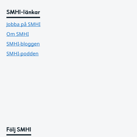
SMHI-länkar
Jobba på SMHI
Om SMHI
SMHI-bloggen
SMHI-podden
Följ SMHI