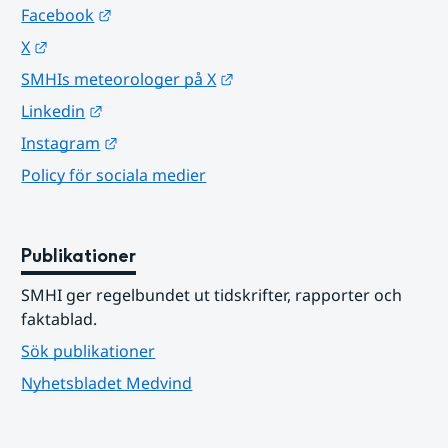
Länk till annan webbplats.
Facebook
Länk till annan webbplats.
X
Länk till annan webbplats.
SMHIs meteorologer på X
Länk till annan webbplats.
Linkedin
Länk till annan webbplats.
Instagram
Policy för sociala medier
Publikationer
SMHI ger regelbundet ut tidskrifter, rapporter och 
faktablad.
Sök publikationer
Nyhetsbladet Medvind