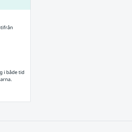
tifrån 
i både tid 
rarna.