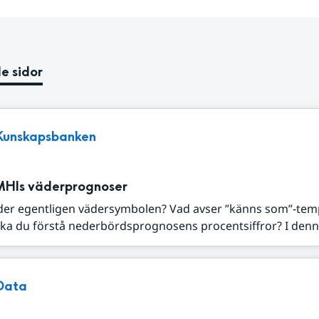
e sidor
Kunskapsbanken
MHIs väderprognoser
der egentligen vädersymbolen? Vad avser ”känns som”-tem
ka du förstå nederbördsprognosens procentsiffror? I denna
Data