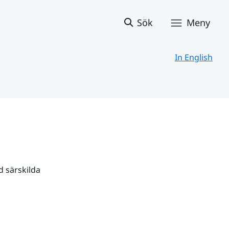
Sök
Meny
In English
 särskilda 