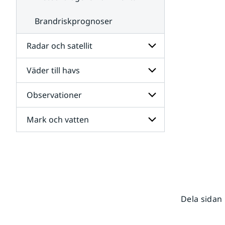
Brandriskprognoser
Radar och satellit
Väder till havs
Undersidor
för
Radar
Observationer
Undersidor
och
för
satellit
Väder
Mark och vatten
Undersidor
till
för
havs
Observationer
Undersidor
för
Mark
och
vatten
Dela sidan