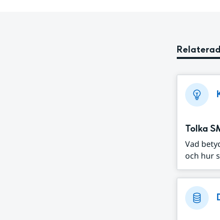
Relaterad
Tolka S
Vad bety
och hur s