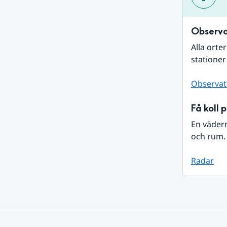
Observa
Alla orte
stationer
Observat
Få koll 
En väder
och rum. 
Radar