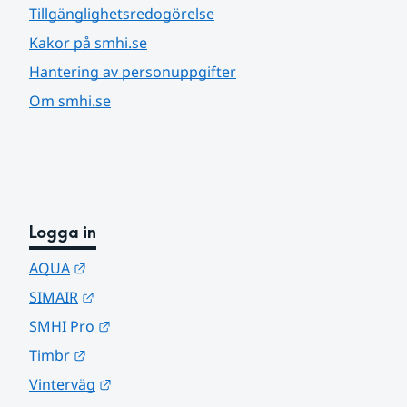
Tillgänglighetsredogörelse
Kakor på smhi.se
Hantering av personuppgifter
Om smhi.se
Logga in
Länk till annan webbplats.
AQUA
Länk till annan webbplats.
SIMAIR
Länk till annan webbplats.
SMHI Pro
Länk till annan webbplats.
Timbr
Länk till annan webbplats.
Vinterväg