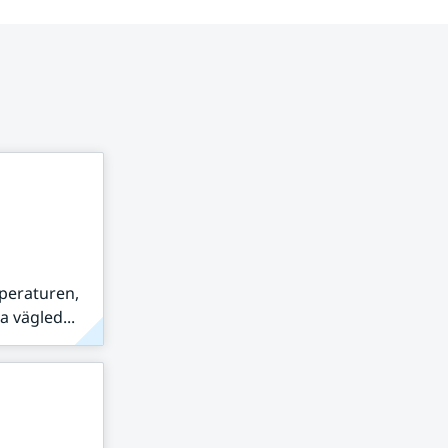
peraturen,
 vägled...