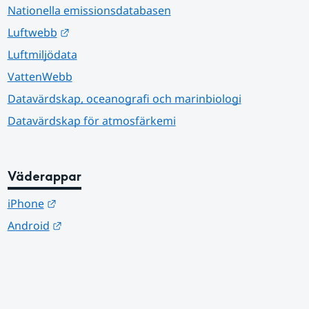
Nationella emissionsdatabasen
Länk till annan webbplats.
Luftwebb
Luftmiljödata
VattenWebb
Datavärdskap, oceanografi och marinbiologi
Datavärdskap för atmosfärkemi
Väderappar
Länk till annan webbplats.
iPhone
Länk till annan webbplats.
Android