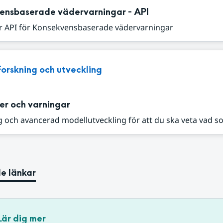
ensbaserade vädervarningar - API
r API för Konsekvensbaserade vädervarningar
Forskning och utveckling
er och varningar
 och avancerad modellutveckling för att du ska veta vad s
e länkar
Lär dig mer