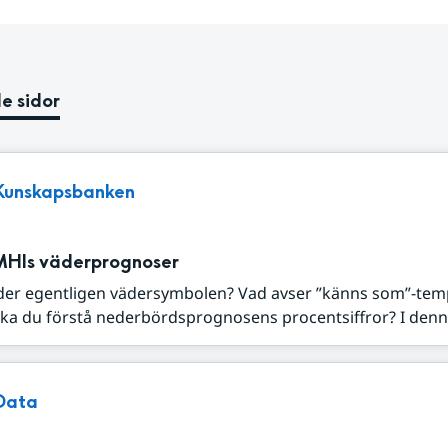
e sidor
Kunskapsbanken
MHIs väderprognoser
der egentligen vädersymbolen? Vad avser ”känns som”-tem
ka du förstå nederbördsprognosens procentsiffror? I denna
Data