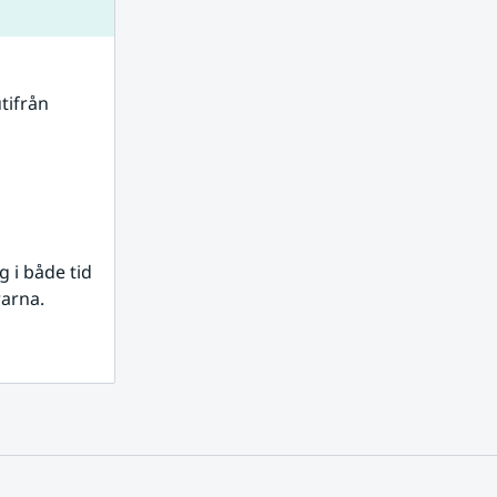
tifrån 
i både tid 
rarna.