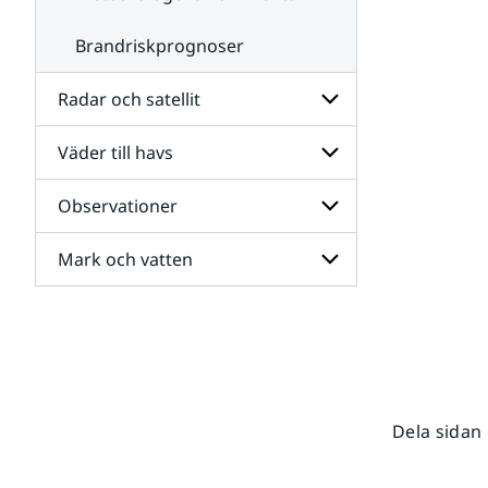
Brandriskprognoser
Radar och satellit
Väder till havs
Undersidor
för
Radar
Observationer
Undersidor
och
för
satellit
Väder
Mark och vatten
Undersidor
till
för
havs
Observationer
Undersidor
för
Mark
och
vatten
Dela sidan