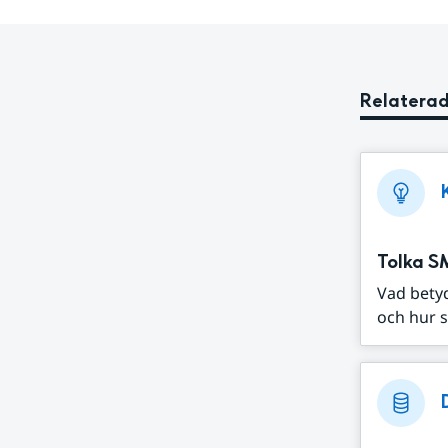
Relaterad
Tolka S
Vad bety
och hur s