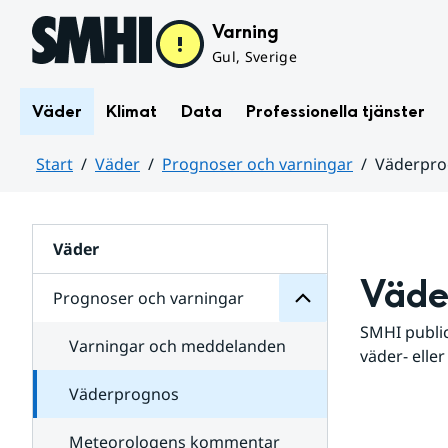
Hoppa till sidans innehåll
Varning
Gul, Sverige
Väder
Klimat
Data
Professionella tjänster
Start
Väder
Prognoser och varningar
Väderpr
varningar
och
Huvudinnehåll
Prognoser
för
Undersidor
Väder
Väde
Prognoser och varningar
SMHI public
Varningar och meddelanden
väder- eller
Väderprognos
Meteorologens kommentar