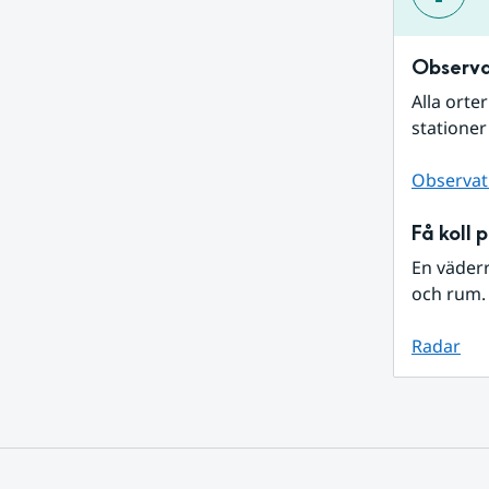
Observa
Alla orte
stationer
Observat
Få koll 
En väder
och rum. 
Radar