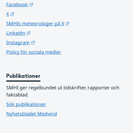
Länk till annan webbplats.
Facebook
Länk till annan webbplats.
X
Länk till annan webbplats.
SMHIs meteorologer på X
Länk till annan webbplats.
Linkedin
Länk till annan webbplats.
Instagram
Policy för sociala medier
Publikationer
SMHI ger regelbundet ut tidskrifter, rapporter och 
faktablad.
Sök publikationer
Nyhetsbladet Medvind