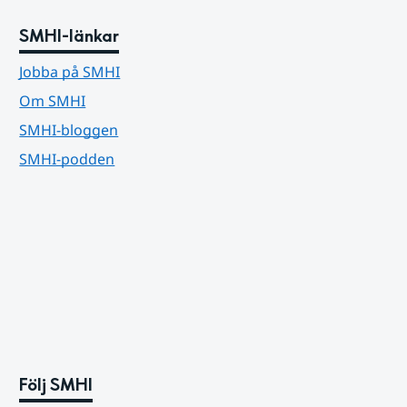
SMHI-länkar
Jobba på SMHI
Om SMHI
SMHI-bloggen
SMHI-podden
Följ SMHI