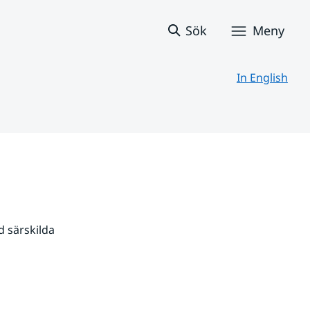
Sök
Meny
In English
 särskilda 