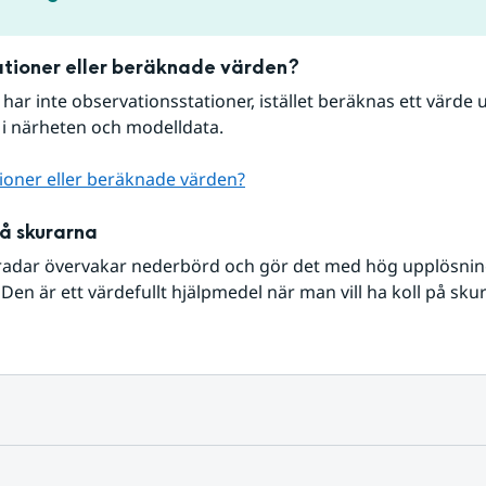
tioner eller beräknade värden?
r har inte observationsstationer, istället beräknas ett värde u
 i närheten och modelldata.
ioner eller beräknade värden?
på skurarna
radar övervakar nederbörd och gör det med hög upplösning 
Den är ett värdefullt hjälpmedel när man vill ha koll på sku