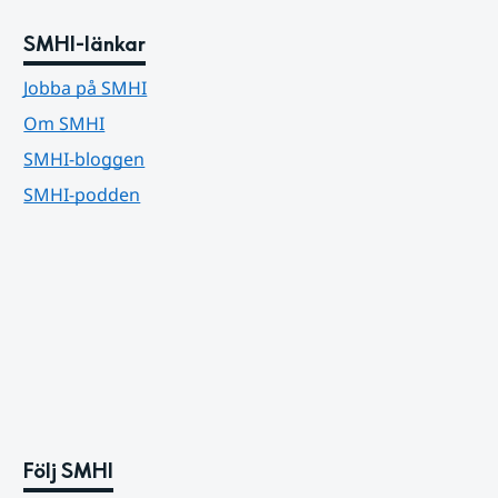
SMHI-länkar
Jobba på SMHI
Om SMHI
SMHI-bloggen
SMHI-podden
Följ SMHI