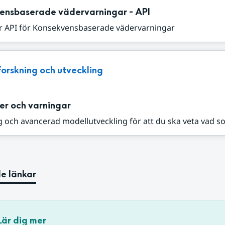
ensbaserade vädervarningar - API
r API för Konsekvensbaserade vädervarningar
Forskning och utveckling
er och varningar
 och avancerad modellutveckling för att du ska veta vad s
e länkar
Lär dig mer