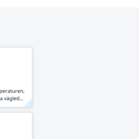
peraturen,
 vägled...