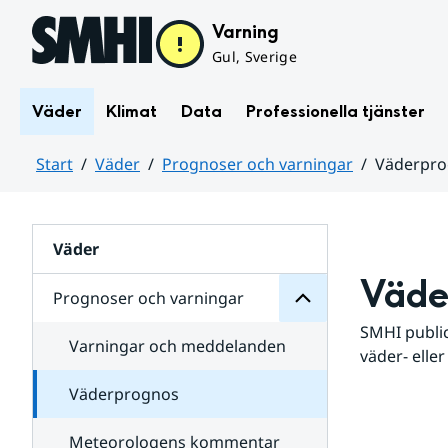
Hoppa till sidans innehåll
Varning
Gul, Sverige
Väder
Klimat
Data
Professionella tjänster
Start
Väder
Prognoser och varningar
Väderpr
varningar
och
Huvudinnehåll
Prognoser
för
Undersidor
Väder
Väde
Prognoser och varningar
SMHI public
Varningar och meddelanden
väder- eller
Väderprognos
Meteorologens kommentar