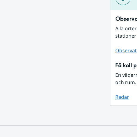
Observa
Alla orte
stationer
Observat
Få koll 
En väder
och rum. 
Radar