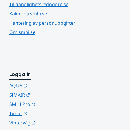
Tillgänglighetsredogörelse
Kakor på smhi.se
Hantering av personuppgifter
Om smhi.se
Logga in
Länk till annan webbplats.
AQUA
Länk till annan webbplats.
SIMAIR
Länk till annan webbplats.
SMHI Pro
Länk till annan webbplats.
Timbr
Länk till annan webbplats.
Vinterväg