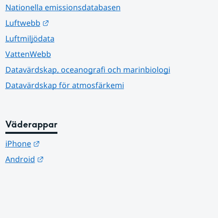
Nationella emissionsdatabasen
Länk till annan webbplats.
Luftwebb
Luftmiljödata
VattenWebb
Datavärdskap, oceanografi och marinbiologi
Datavärdskap för atmosfärkemi
Väderappar
Länk till annan webbplats.
iPhone
Länk till annan webbplats.
Android