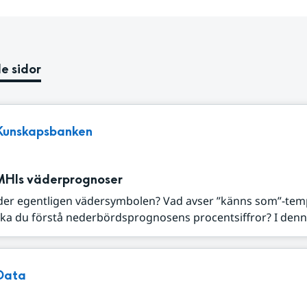
e sidor
Kunskapsbanken
MHIs väderprognoser
der egentligen vädersymbolen? Vad avser ”känns som”-tem
ka du förstå nederbördsprognosens procentsiffror? I denna
Data