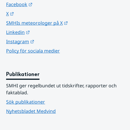
Länk till annan webbplats.
Facebook
Länk till annan webbplats.
X
Länk till annan webbplats.
SMHIs meteorologer på X
Länk till annan webbplats.
Linkedin
Länk till annan webbplats.
Instagram
Policy för sociala medier
Publikationer
SMHI ger regelbundet ut tidskrifter, rapporter och 
faktablad.
Sök publikationer
Nyhetsbladet Medvind