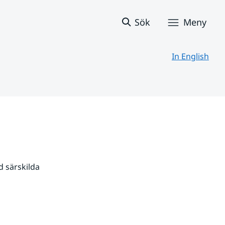
Sök
Meny
In English
 särskilda 