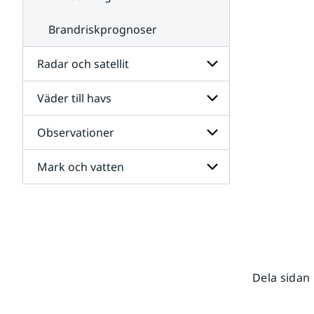
Brandriskprognoser
Radar och satellit
Väder till havs
Undersidor
för
Radar
Observationer
Undersidor
och
för
satellit
Väder
Mark och vatten
Undersidor
till
för
havs
Observationer
Undersidor
för
Mark
och
vatten
Dela sidan