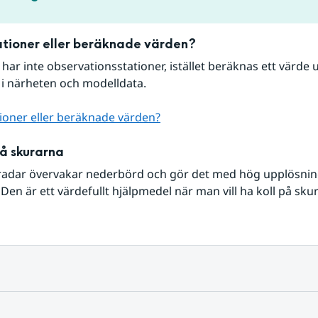
tioner eller beräknade värden?
r har inte observationsstationer, istället beräknas ett värde u
 i närheten och modelldata.
ioner eller beräknade värden?
på skurarna
radar övervakar nederbörd och gör det med hög upplösning 
Den är ett värdefullt hjälpmedel när man vill ha koll på sku