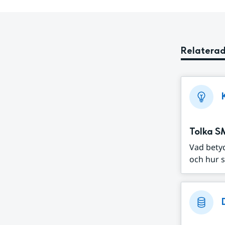
Relaterad
Tolka S
Vad bety
och hur s