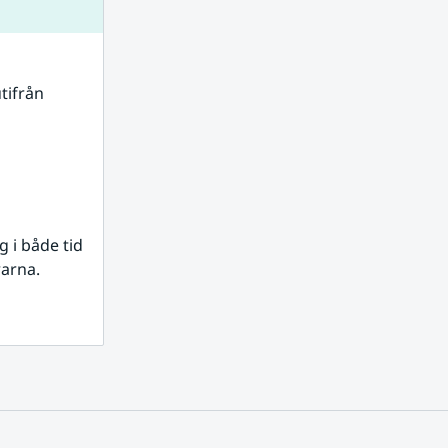
tifrån 
i både tid 
rarna.