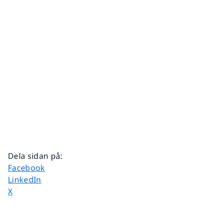
Dela sidan på
:
Dela sidan på
Facebook
Dela sidan på
LinkedIn
Dela sidan på
X