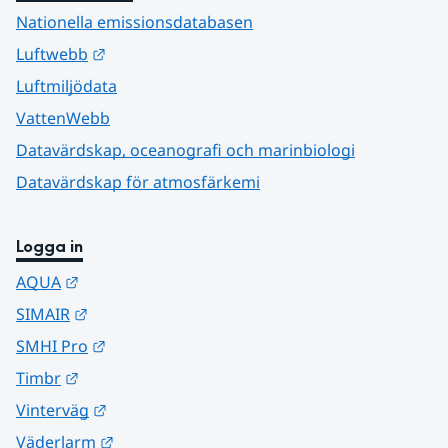
Nationella emissionsdatabasen
Länk till annan webbplats.
Luftwebb
Luftmiljödata
VattenWebb
Datavärdskap, oceanografi och marinbiologi
Datavärdskap för atmosfärkemi
Logga in
Länk till annan webbplats.
AQUA
Länk till annan webbplats.
SIMAIR
Länk till annan webbplats.
SMHI Pro
Länk till annan webbplats.
Timbr
Länk till annan webbplats.
Vinterväg
Länk till annan webbplats.
Väderlarm