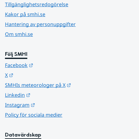
Tillgänglighetsredogörelse
Kakor på smhi.se
Hantering av personuppgifter
Om smhi.se
Följ SMHI
Länk till annan webbplats.
Facebook
Länk till annan webbplats.
X
Länk till annan webbplats.
SMHIs meteorologer på X
Länk till annan webbplats.
Linkedin
Länk till annan webbplats.
Instagram
Policy för sociala medier
Datavärdskap