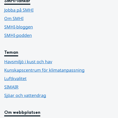
SMHI-länkar
Jobba på SMHI
Om SMHI
SMHI-bloggen
SMHI-podden
Teman
Havsmiljö i kust och hav
Kunskapscentrum för klimatanpassning
Luftkvalitet
SIMAIR
Sjöar och vattendrag
Om webbplatsen