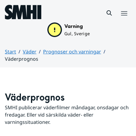
Hoppa till sidans innehåll
Meny
Varning
Gul, Sverige
Start
Väder
Prognoser och varningar
Väderprognos
Huvudinnehåll
Väderprognos
SMHI publicerar väderfilmer måndagar, onsdagar och 
fredagar. Eller vid särskilda väder- eller 
varningssituationer.