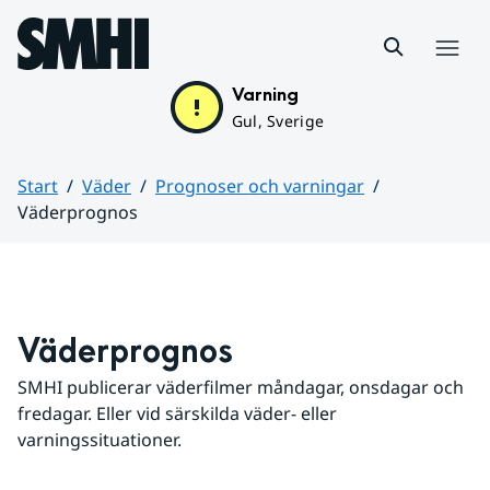
Hoppa till sidans innehåll
Meny
Varning
Gul, Sverige
Start
Väder
Prognoser och varningar
Väderprognos
Huvudinnehåll
Väderprognos
SMHI publicerar väderfilmer måndagar, onsdagar och 
fredagar. Eller vid särskilda väder- eller 
varningssituationer.