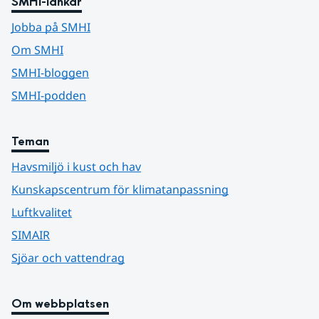
SMHI-länkar
Jobba på SMHI
Om SMHI
SMHI-bloggen
SMHI-podden
Teman
Havsmiljö i kust och hav
Kunskapscentrum för klimatanpassning
Luftkvalitet
SIMAIR
Sjöar och vattendrag
Om webbplatsen