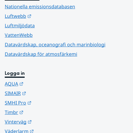
Nationella emissionsdatabasen
Länk till annan webbplats.
Luftwebb
Luftmiljödata
VattenWebb
Datavärdskap, oceanografi och marinbiologi
Datavärdskap för atmosfärkemi
Logga in
Länk till annan webbplats.
AQUA
Länk till annan webbplats.
SIMAIR
Länk till annan webbplats.
SMHI Pro
Länk till annan webbplats.
Timbr
Länk till annan webbplats.
Vinterväg
Länk till annan webbplats.
Väderlarm