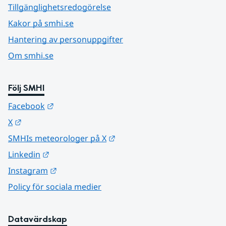
Tillgänglighetsredogörelse
Kakor på smhi.se
Hantering av personuppgifter
Om smhi.se
Följ SMHI
Länk till annan webbplats.
Facebook
Länk till annan webbplats.
X
Länk till annan webbplats.
SMHIs meteorologer på X
Länk till annan webbplats.
Linkedin
Länk till annan webbplats.
Instagram
Policy för sociala medier
Datavärdskap