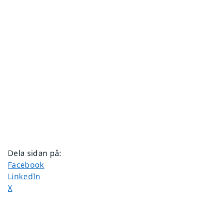
Dela sidan på
:
Dela sidan på
Facebook
Dela sidan på
LinkedIn
Dela sidan på
X