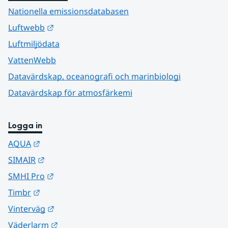
Nationella emissionsdatabasen
Länk till annan webbplats.
Luftwebb
Luftmiljödata
VattenWebb
Datavärdskap, oceanografi och marinbiologi
Datavärdskap för atmosfärkemi
Logga in
Länk till annan webbplats.
AQUA
Länk till annan webbplats.
SIMAIR
Länk till annan webbplats.
SMHI Pro
Länk till annan webbplats.
Timbr
Länk till annan webbplats.
Vinterväg
Länk till annan webbplats.
Väderlarm