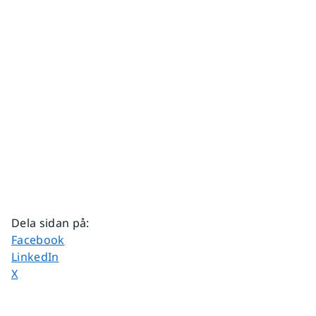
Dela sidan på
:
Dela sidan på
Facebook
Dela sidan på
LinkedIn
Dela sidan på
X