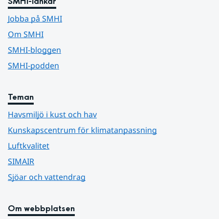
SMHI-länkar
Jobba på SMHI
Om SMHI
SMHI-bloggen
SMHI-podden
Teman
Havsmiljö i kust och hav
Kunskapscentrum för klimatanpassning
Luftkvalitet
SIMAIR
Sjöar och vattendrag
Om webbplatsen