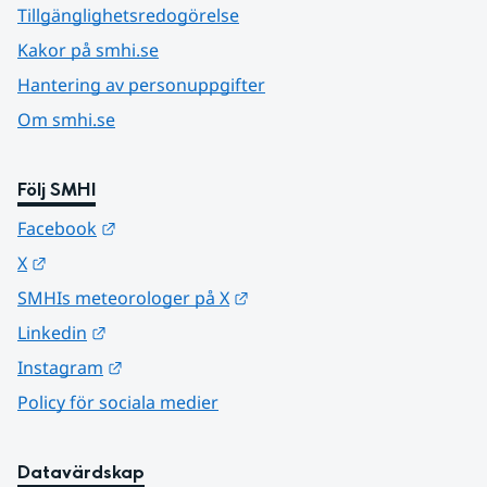
Tillgänglighetsredogörelse
Kakor på smhi.se
Hantering av personuppgifter
Om smhi.se
Följ SMHI
Länk till annan webbplats.
Facebook
Länk till annan webbplats.
X
Länk till annan webbplats.
SMHIs meteorologer på X
Länk till annan webbplats.
Linkedin
Länk till annan webbplats.
Instagram
Policy för sociala medier
Datavärdskap