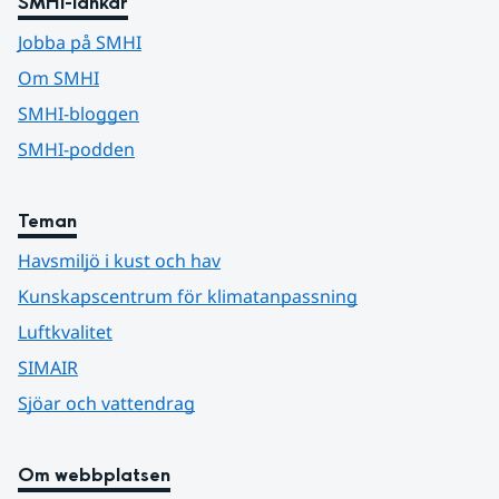
SMHI-länkar
Jobba på SMHI
Om SMHI
SMHI-bloggen
SMHI-podden
Teman
Havsmiljö i kust och hav
Kunskapscentrum för klimatanpassning
Luftkvalitet
SIMAIR
Sjöar och vattendrag
Om webbplatsen