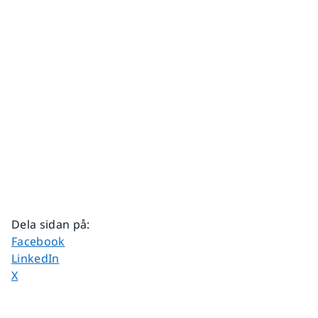
Dela sidan på
:
Dela sidan på
Facebook
Dela sidan på
LinkedIn
Dela sidan på
X