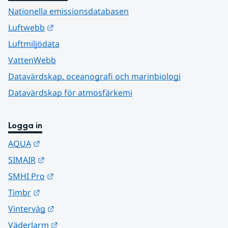
Nationella emissionsdatabasen
Länk till annan webbplats.
Luftwebb
Luftmiljödata
VattenWebb
Datavärdskap, oceanografi och marinbiologi
Datavärdskap för atmosfärkemi
Logga in
Länk till annan webbplats.
AQUA
Länk till annan webbplats.
SIMAIR
Länk till annan webbplats.
SMHI Pro
Länk till annan webbplats.
Timbr
Länk till annan webbplats.
Vinterväg
Länk till annan webbplats.
Väderlarm