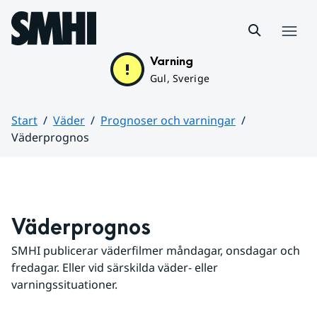
Hoppa till sidans innehåll
Meny
Varning
Gul, Sverige
Start
Väder
Prognoser och varningar
Väderprognos
Huvudinnehåll
Väderprognos
SMHI publicerar väderfilmer måndagar, onsdagar och 
fredagar. Eller vid särskilda väder- eller 
varningssituationer.