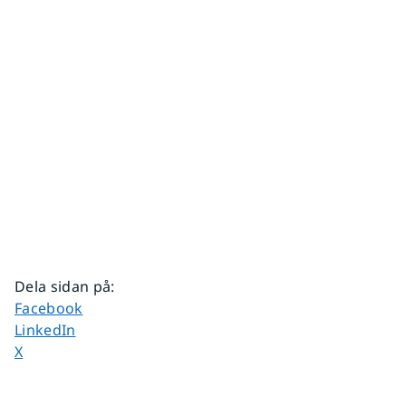
Dela sidan på
:
Dela sidan på
Facebook
Dela sidan på
LinkedIn
Dela sidan på
X