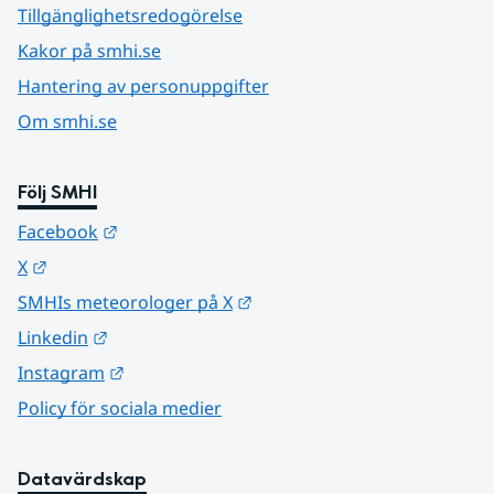
Tillgänglighetsredogörelse
Kakor på smhi.se
Hantering av personuppgifter
Om smhi.se
Följ SMHI
Länk till annan webbplats.
Facebook
Länk till annan webbplats.
X
Länk till annan webbplats.
SMHIs meteorologer på X
Länk till annan webbplats.
Linkedin
Länk till annan webbplats.
Instagram
Policy för sociala medier
Datavärdskap