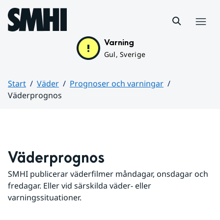
Hoppa till sidans innehåll
Meny
Varning
Gul, Sverige
Start
Väder
Prognoser och varningar
Väderprognos
Huvudinnehåll
Väderprognos
SMHI publicerar väderfilmer måndagar, onsdagar och 
fredagar. Eller vid särskilda väder- eller 
varningssituationer.