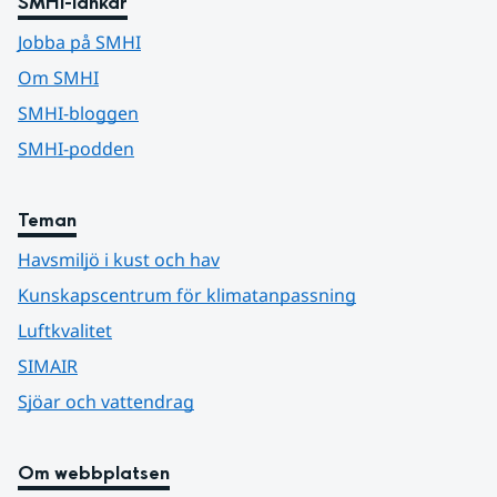
SMHI-länkar
Jobba på SMHI
Om SMHI
SMHI-bloggen
SMHI-podden
Teman
Havsmiljö i kust och hav
Kunskapscentrum för klimatanpassning
Luftkvalitet
SIMAIR
Sjöar och vattendrag
Om webbplatsen