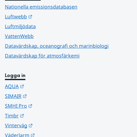
Nationella emissionsdatabasen
Länk till annan webbplats.
Luftwebb
Luftmiljödata
VattenWebb
Datavärdskap, oceanografi och marinbiologi
Datavärdskap för atmosfärkemi
Logga in
Länk till annan webbplats.
AQUA
Länk till annan webbplats.
SIMAIR
Länk till annan webbplats.
SMHI Pro
Länk till annan webbplats.
Timbr
Länk till annan webbplats.
Vinterväg
Länk till annan webbplats.
Väderlarm