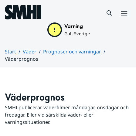
Hoppa till sidans innehåll
Meny
Varning
Gul, Sverige
Start
Väder
Prognoser och varningar
Väderprognos
Huvudinnehåll
Väderprognos
SMHI publicerar väderfilmer måndagar, onsdagar och 
fredagar. Eller vid särskilda väder- eller 
varningssituationer.