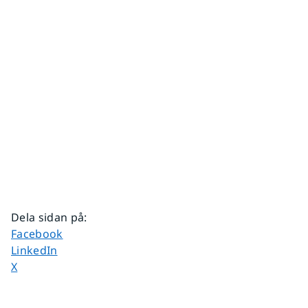
Dela sidan på
:
Dela sidan på
Facebook
Dela sidan på
LinkedIn
Dela sidan på
X