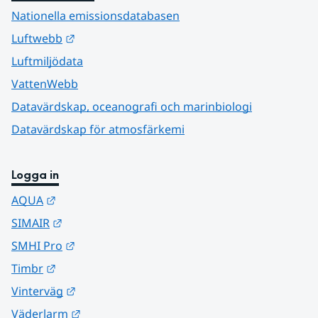
Nationella emissionsdatabasen
Länk till annan webbplats.
Luftwebb
Luftmiljödata
VattenWebb
Datavärdskap, oceanografi och marinbiologi
Datavärdskap för atmosfärkemi
Logga in
Länk till annan webbplats.
AQUA
Länk till annan webbplats.
SIMAIR
Länk till annan webbplats.
SMHI Pro
Länk till annan webbplats.
Timbr
Länk till annan webbplats.
Vinterväg
Länk till annan webbplats.
Väderlarm