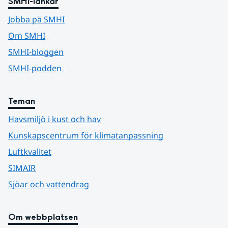
SMHI-länkar
Jobba på SMHI
Om SMHI
SMHI-bloggen
SMHI-podden
Teman
Havsmiljö i kust och hav
Kunskapscentrum för klimatanpassning
Luftkvalitet
SIMAIR
Sjöar och vattendrag
Om webbplatsen