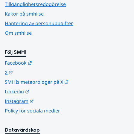
Tillgänglighetsredogörelse
Kakor på smhi.se
Hantering av personuppgifter
Om smhi.se
Följ SMHI
Länk till annan webbplats.
Facebook
Länk till annan webbplats.
X
Länk till annan webbplats.
SMHIs meteorologer på X
Länk till annan webbplats.
Linkedin
Länk till annan webbplats.
Instagram
Policy för sociala medier
Datavärdskap