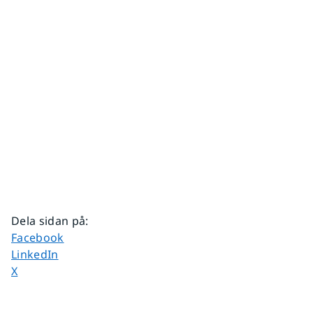
Dela sidan på
:
Dela sidan på
Facebook
Dela sidan på
LinkedIn
Dela sidan på
X