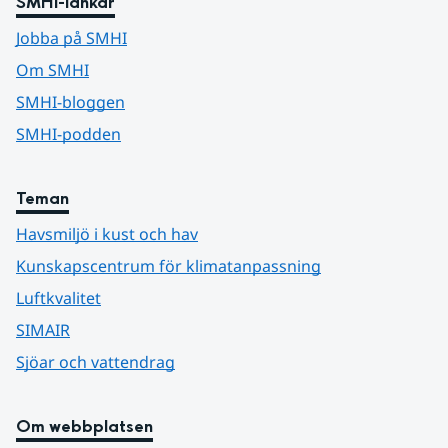
SMHI-länkar
Jobba på SMHI
Om SMHI
SMHI-bloggen
SMHI-podden
Teman
Havsmiljö i kust och hav
Kunskapscentrum för klimatanpassning
Luftkvalitet
SIMAIR
Sjöar och vattendrag
Om webbplatsen