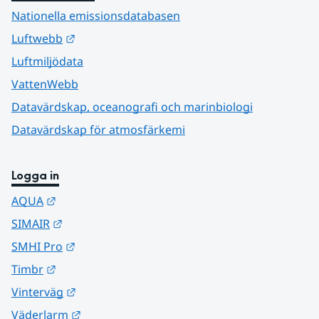
Nationella emissionsdatabasen
Länk till annan webbplats.
Luftwebb
Luftmiljödata
VattenWebb
Datavärdskap, oceanografi och marinbiologi
Datavärdskap för atmosfärkemi
Logga in
Länk till annan webbplats.
AQUA
Länk till annan webbplats.
SIMAIR
Länk till annan webbplats.
SMHI Pro
Länk till annan webbplats.
Timbr
Länk till annan webbplats.
Vinterväg
Länk till annan webbplats.
Väderlarm