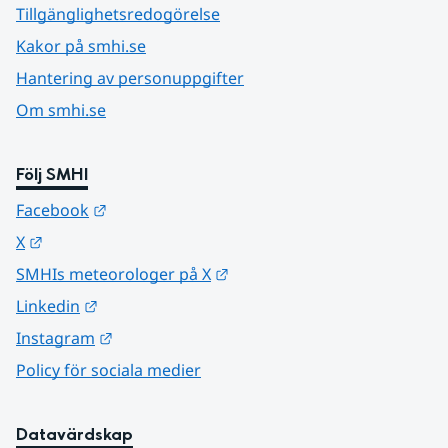
Tillgänglighetsredogörelse
Kakor på smhi.se
Hantering av personuppgifter
Om smhi.se
Följ SMHI
Länk till annan webbplats.
Facebook
Länk till annan webbplats.
X
Länk till annan webbplats.
SMHIs meteorologer på X
Länk till annan webbplats.
Linkedin
Länk till annan webbplats.
Instagram
Policy för sociala medier
Datavärdskap