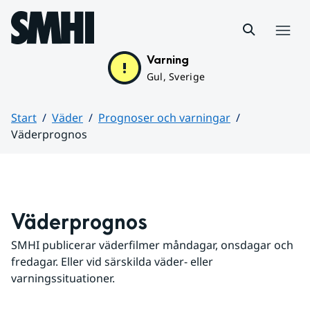
Hoppa till sidans innehåll
Meny
Varning
Gul, Sverige
Start
Väder
Prognoser och varningar
Väderprognos
Huvudinnehåll
Väderprognos
SMHI publicerar väderfilmer måndagar, onsdagar och 
fredagar. Eller vid särskilda väder- eller 
varningssituationer.