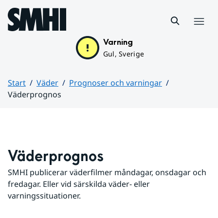
Hoppa till sidans innehåll
Meny
Varning
Gul, Sverige
Start
Väder
Prognoser och varningar
Väderprognos
Huvudinnehåll
Väderprognos
SMHI publicerar väderfilmer måndagar, onsdagar och 
fredagar. Eller vid särskilda väder- eller 
varningssituationer.