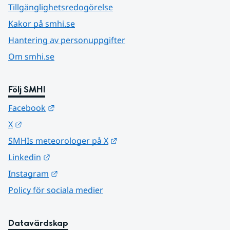
Tillgänglighetsredogörelse
Kakor på smhi.se
Hantering av personuppgifter
Om smhi.se
Följ SMHI
Länk till annan webbplats.
Facebook
Länk till annan webbplats.
X
Länk till annan webbplats.
SMHIs meteorologer på X
Länk till annan webbplats.
Linkedin
Länk till annan webbplats.
Instagram
Policy för sociala medier
Datavärdskap