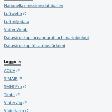
Nationella emissionsdatabasen
Länk till annan webbplats.
Luftwebb
Luftmiljödata
VattenWebb
Datavärdskap, oceanografi och marinbiologi
Datavärdskap för atmosfärkemi
Logga in
Länk till annan webbplats.
AQUA
Länk till annan webbplats.
SIMAIR
Länk till annan webbplats.
SMHI Pro
Länk till annan webbplats.
Timbr
Länk till annan webbplats.
Vinterväg
Länk till annan webbplats.
Väderlarm