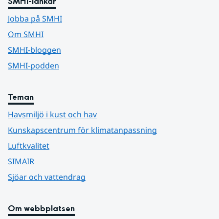
SMHI-länkar
Jobba på SMHI
Om SMHI
SMHI-bloggen
SMHI-podden
Teman
Havsmiljö i kust och hav
Kunskapscentrum för klimatanpassning
Luftkvalitet
SIMAIR
Sjöar och vattendrag
Om webbplatsen