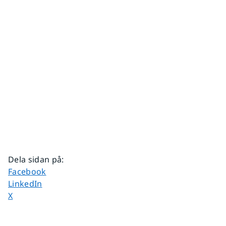
Dela sidan på
:
Dela sidan på
Facebook
Dela sidan på
LinkedIn
Dela sidan på
X