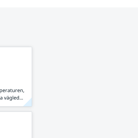
peraturen,
 vägled...