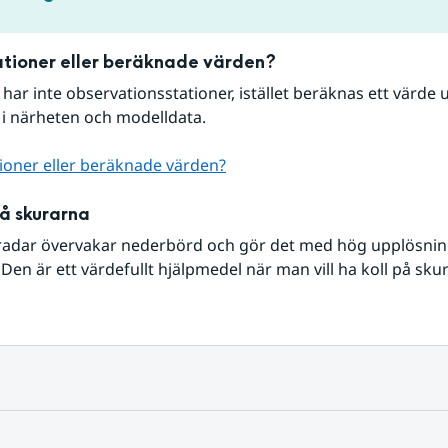
tioner eller beräknade värden?
r har inte observationsstationer, istället beräknas ett värde u
 i närheten och modelldata.
ioner eller beräknade värden?
på skurarna
radar övervakar nederbörd och gör det med hög upplösning 
Den är ett värdefullt hjälpmedel när man vill ha koll på sku