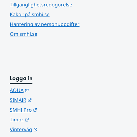
Tillgänglighetsredogörelse
Kakor på smhi.se
Hantering av personuppgifter
Om smhi.se
Logga in
Länk till annan webbplats.
AQUA
Länk till annan webbplats.
SIMAIR
Länk till annan webbplats.
SMHI Pro
Länk till annan webbplats.
Timbr
Länk till annan webbplats.
Vinterväg