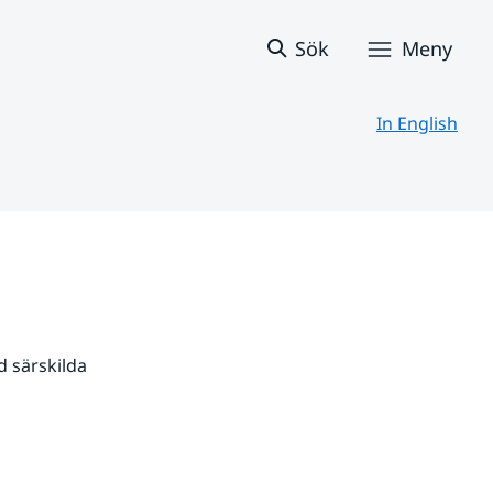
Sök
Meny
In English
 särskilda 