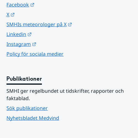
Länk till annan webbplats.
Facebook
Länk till annan webbplats.
X
Länk till annan webbplats.
SMHIs meteorologer på X
Länk till annan webbplats.
Linkedin
Länk till annan webbplats.
Instagram
Policy för sociala medier
Publikationer
SMHI ger regelbundet ut tidskrifter, rapporter och 
faktablad.
Sök publikationer
Nyhetsbladet Medvind