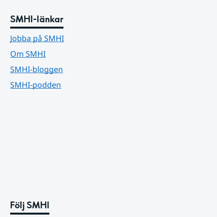
SMHI-länkar
Jobba på SMHI
Om SMHI
SMHI-bloggen
SMHI-podden
Följ SMHI