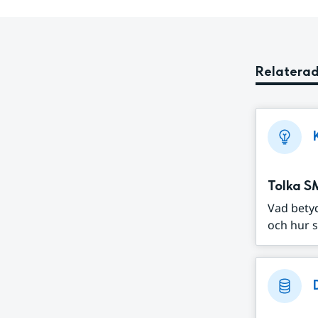
Relaterad
Tolka S
Vad bety
och hur s