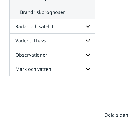
Brandriskprognoser
Radar och satellit
Väder till havs
Undersidor
för
Radar
Observationer
Undersidor
och
för
satellit
Väder
Mark och vatten
Undersidor
till
för
havs
Observationer
Undersidor
för
Mark
och
vatten
Dela sidan