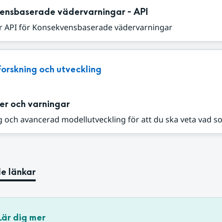
ensbaserade vädervarningar - API
r API för Konsekvensbaserade vädervarningar
Forskning och utveckling
er och varningar
 och avancerad modellutveckling för att du ska veta vad s
e länkar
Lär dig mer