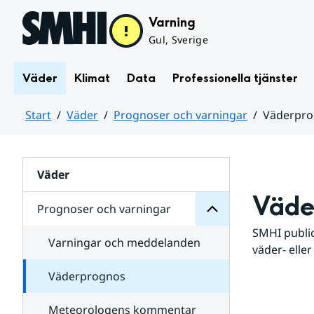
Hoppa till sidans innehåll
Varning
Gul, Sverige
Väder
Klimat
Data
Professionella tjänster
Start
Väder
Prognoser och varningar
Väderpr
varningar
och
Huvudinnehåll
Prognoser
för
Undersidor
Väder
Väde
Prognoser och varningar
SMHI public
Varningar och meddelanden
väder- eller
Väderprognos
Meteorologens kommentar