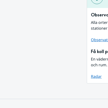
Observa
Alla orte
stationer
Observat
Få koll 
En väder
och rum. 
Radar