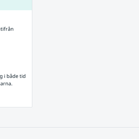
tifrån 
i både tid 
rarna.