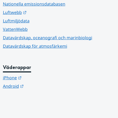
Nationella emissionsdatabasen
Länk till annan webbplats.
Luftwebb
Luftmiljödata
VattenWebb
Datavärdskap, oceanografi och marinbiologi
Datavärdskap för atmosfärkemi
Väderappar
Länk till annan webbplats.
iPhone
Länk till annan webbplats.
Android