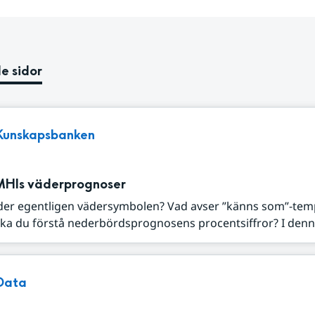
e sidor
Kunskapsbanken
MHIs väderprognoser
der egentligen vädersymbolen? Vad avser ”känns som”-tem
ka du förstå nederbördsprognosens procentsiffror? I denna
Data