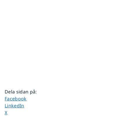
Dela sidan på
:
Dela sidan på
Facebook
Dela sidan på
LinkedIn
Dela sidan på
X