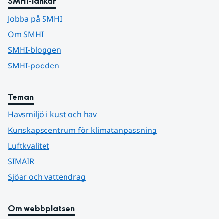
SMHI-länkar
Jobba på SMHI
Om SMHI
SMHI-bloggen
SMHI-podden
Teman
Havsmiljö i kust och hav
Kunskapscentrum för klimatanpassning
Luftkvalitet
SIMAIR
Sjöar och vattendrag
Om webbplatsen