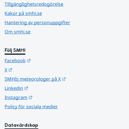
Tillgänglighetsredogörelse
Kakor på smhi.se
Hantering av personuppgifter
Om smhi.se
Följ SMHI
Länk till annan webbplats.
Facebook
Länk till annan webbplats.
X
Länk till annan webbplats.
SMHIs meteorologer på X
Länk till annan webbplats.
Linkedin
Länk till annan webbplats.
Instagram
Policy för sociala medier
Datavärdskap