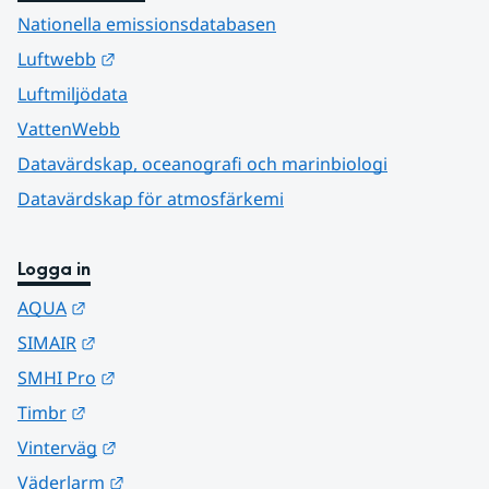
Nationella emissionsdatabasen
Länk till annan webbplats.
Luftwebb
Luftmiljödata
VattenWebb
Datavärdskap, oceanografi och marinbiologi
Datavärdskap för atmosfärkemi
Logga in
Länk till annan webbplats.
AQUA
Länk till annan webbplats.
SIMAIR
Länk till annan webbplats.
SMHI Pro
Länk till annan webbplats.
Timbr
Länk till annan webbplats.
Vinterväg
Länk till annan webbplats.
Väderlarm