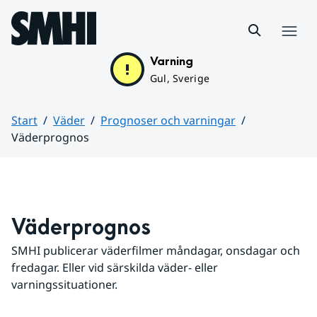
Hoppa till sidans innehåll
Meny
Varning
Gul, Sverige
Start
Väder
Prognoser och varningar
Väderprognos
Huvudinnehåll
Väderprognos
SMHI publicerar väderfilmer måndagar, onsdagar och 
fredagar. Eller vid särskilda väder- eller 
varningssituationer.