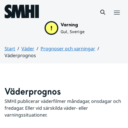
Hoppa till sidans innehåll
Meny
Varning
Gul, Sverige
Start
Väder
Prognoser och varningar
Väderprognos
Huvudinnehåll
Väderprognos
SMHI publicerar väderfilmer måndagar, onsdagar och 
fredagar. Eller vid särskilda väder- eller 
varningssituationer.