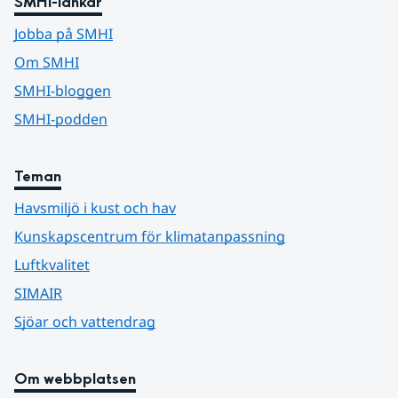
SMHI-länkar
Jobba på SMHI
Om SMHI
SMHI-bloggen
SMHI-podden
Teman
Havsmiljö i kust och hav
Kunskapscentrum för klimatanpassning
Luftkvalitet
SIMAIR
Sjöar och vattendrag
Om webbplatsen