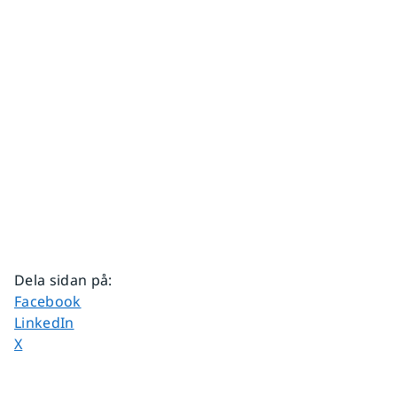
Dela sidan på
:
Dela sidan på
Facebook
Dela sidan på
LinkedIn
Dela sidan på
X