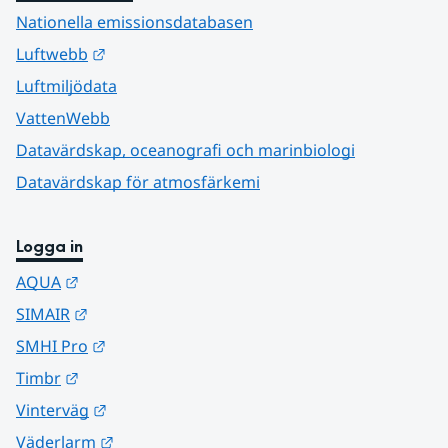
Nationella emissionsdatabasen
Länk till annan webbplats.
Luftwebb
Luftmiljödata
VattenWebb
Datavärdskap, oceanografi och marinbiologi
Datavärdskap för atmosfärkemi
Logga in
Länk till annan webbplats.
AQUA
Länk till annan webbplats.
SIMAIR
Länk till annan webbplats.
SMHI Pro
Länk till annan webbplats.
Timbr
Länk till annan webbplats.
Vinterväg
Länk till annan webbplats.
Väderlarm