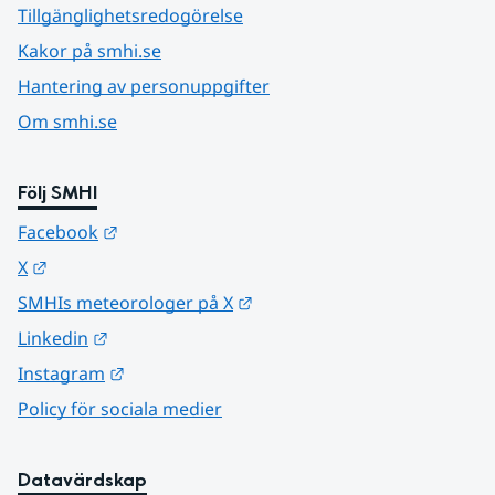
Tillgänglighetsredogörelse
Kakor på smhi.se
Hantering av personuppgifter
Om smhi.se
Följ SMHI
Länk till annan webbplats.
Facebook
Länk till annan webbplats.
X
Länk till annan webbplats.
SMHIs meteorologer på X
Länk till annan webbplats.
Linkedin
Länk till annan webbplats.
Instagram
Policy för sociala medier
Datavärdskap