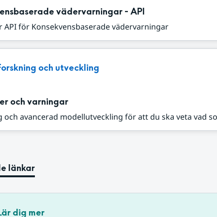
ensbaserade vädervarningar - API
r API för Konsekvensbaserade vädervarningar
Forskning och utveckling
er och varningar
 och avancerad modellutveckling för att du ska veta vad s
e länkar
Lär dig mer