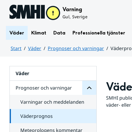
Hoppa till sidans innehåll
Varning
Gul, Sverige
Väder
Klimat
Data
Professionella tjänster
Start
Väder
Prognoser och varningar
Väderpr
varningar
och
Huvudinnehåll
Prognoser
för
Undersidor
Väder
Väde
Prognoser och varningar
SMHI public
Varningar och meddelanden
väder- eller
Väderprognos
Meteorologens kommentar