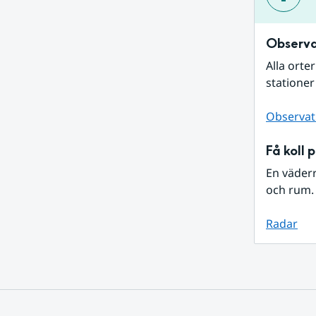
Observa
Alla orte
stationer
Observat
Få koll 
En väder
och rum. 
Radar