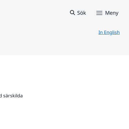
Sök
Meny
In English
 särskilda 