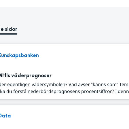
e sidor
Kunskapsbanken
MHIs väderprognoser
der egentligen vädersymbolen? Vad avser ”känns som”-tem
ka du förstå nederbördsprognosens procentsiffror? I denna
Data