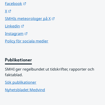
Länk till annan webbplats.
Facebook
Länk till annan webbplats.
X
Länk till annan webbplats.
SMHIs meteorologer på X
Länk till annan webbplats.
Linkedin
Länk till annan webbplats.
Instagram
Policy för sociala medier
Publikationer
SMHI ger regelbundet ut tidskrifter, rapporter och 
faktablad.
Sök publikationer
Nyhetsbladet Medvind