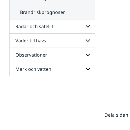
Brandriskprognoser
Radar och satellit
Väder till havs
Undersidor
för
Radar
Observationer
Undersidor
och
för
satellit
Väder
Mark och vatten
Undersidor
till
för
havs
Observationer
Undersidor
för
Mark
och
vatten
Dela sidan