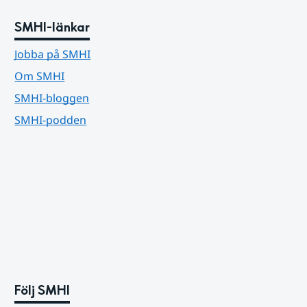
SMHI-länkar
Jobba på SMHI
Om SMHI
SMHI-bloggen
SMHI-podden
Följ SMHI