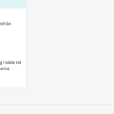
tifrån 
i både tid 
rarna.