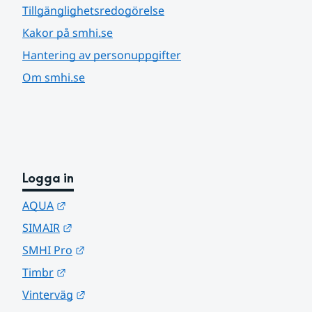
Tillgänglighetsredogörelse
Kakor på smhi.se
Hantering av personuppgifter
Om smhi.se
Logga in
Länk till annan webbplats.
AQUA
Länk till annan webbplats.
SIMAIR
Länk till annan webbplats.
SMHI Pro
Länk till annan webbplats.
Timbr
Länk till annan webbplats.
Vinterväg