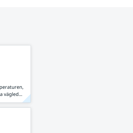
peraturen,
 vägled...