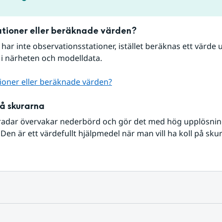
tioner eller beräknade värden?
r har inte observationsstationer, istället beräknas ett värde u
 i närheten och modelldata.
ioner eller beräknade värden?
på skurarna
radar övervakar nederbörd och gör det med hög upplösning 
Den är ett värdefullt hjälpmedel när man vill ha koll på sku