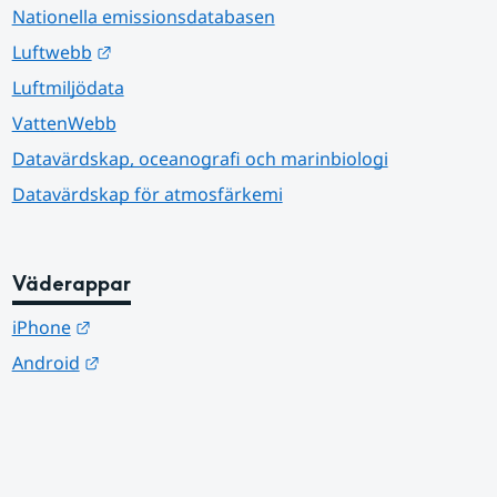
Nationella emissionsdatabasen
Länk till annan webbplats.
Luftwebb
Luftmiljödata
VattenWebb
Datavärdskap, oceanografi och marinbiologi
Datavärdskap för atmosfärkemi
Väderappar
Länk till annan webbplats.
iPhone
Länk till annan webbplats.
Android