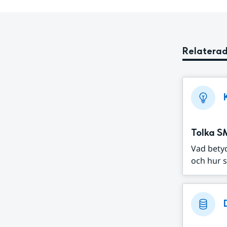
Relaterad
Tolka S
Vad bety
och hur s