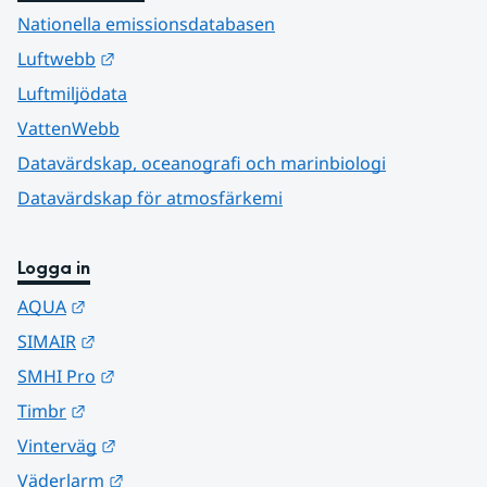
Nationella emissionsdatabasen
Länk till annan webbplats.
Luftwebb
Luftmiljödata
VattenWebb
Datavärdskap, oceanografi och marinbiologi
Datavärdskap för atmosfärkemi
Logga in
Länk till annan webbplats.
AQUA
Länk till annan webbplats.
SIMAIR
Länk till annan webbplats.
SMHI Pro
Länk till annan webbplats.
Timbr
Länk till annan webbplats.
Vinterväg
Länk till annan webbplats.
Väderlarm