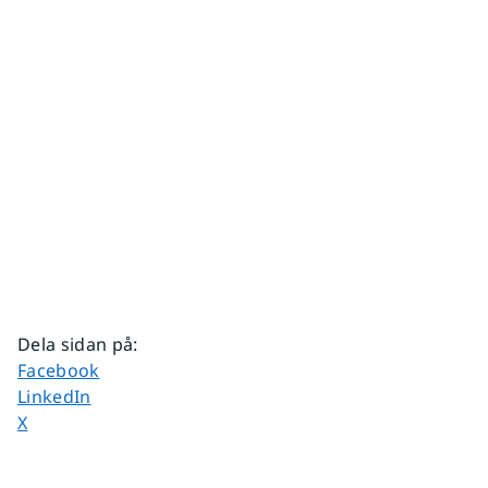
Dela sidan på
:
Dela sidan på
Facebook
Dela sidan på
LinkedIn
Dela sidan på
X