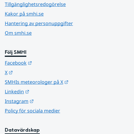
Tillgänglighetsredogörelse
Kakor på smhi.se
Hantering av personuppgifter
Om smhi.se
Följ SMHI
Länk till annan webbplats.
Facebook
Länk till annan webbplats.
X
Länk till annan webbplats.
SMHIs meteorologer på X
Länk till annan webbplats.
Linkedin
Länk till annan webbplats.
Instagram
Policy för sociala medier
Datavärdskap