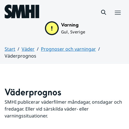
Hoppa till sidans innehåll
Meny
Varning
Gul, Sverige
Start
Väder
Prognoser och varningar
Väderprognos
Huvudinnehåll
Väderprognos
SMHI publicerar väderfilmer måndagar, onsdagar och 
fredagar. Eller vid särskilda väder- eller 
varningssituationer.