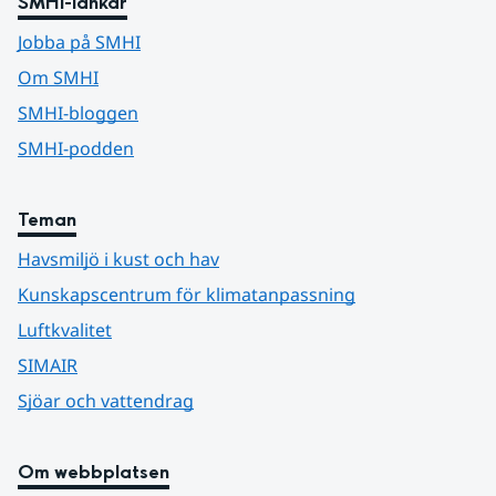
SMHI-länkar
Jobba på SMHI
Om SMHI
SMHI-bloggen
SMHI-podden
Teman
Havsmiljö i kust och hav
Kunskapscentrum för klimatanpassning
Luftkvalitet
SIMAIR
Sjöar och vattendrag
Om webbplatsen