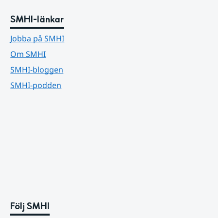
SMHI-länkar
Jobba på SMHI
Om SMHI
SMHI-bloggen
SMHI-podden
Följ SMHI