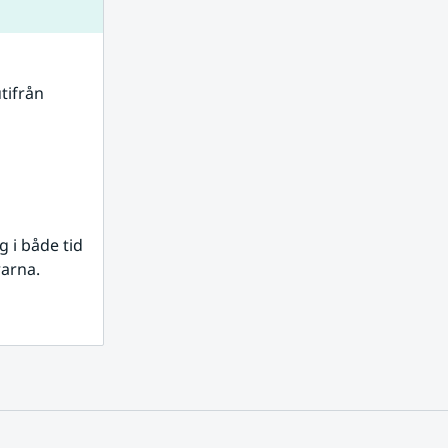
tifrån 
i både tid 
rarna.