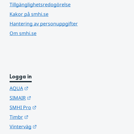
Tillgänglighetsredogörelse
Kakor på smhi.se
Hantering av personuppgifter
Om smhi.se
Logga in
Länk till annan webbplats.
AQUA
Länk till annan webbplats.
SIMAIR
Länk till annan webbplats.
SMHI Pro
Länk till annan webbplats.
Timbr
Länk till annan webbplats.
Vinterväg