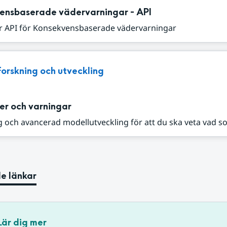
ensbaserade vädervarningar - API
r API för Konsekvensbaserade vädervarningar
Forskning och utveckling
er och varningar
 och avancerad modellutveckling för att du ska veta vad s
e länkar
Lär dig mer