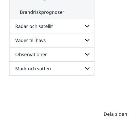
Brandriskprognoser
Radar och satellit
Väder till havs
Undersidor
för
Radar
Observationer
Undersidor
och
för
satellit
Väder
Mark och vatten
Undersidor
till
för
havs
Observationer
Undersidor
för
Mark
och
vatten
Dela sidan