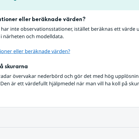
tioner eller beräknade värden?
r har inte observationsstationer, istället beräknas ett värde u
 i närheten och modelldata.
ioner eller beräknade värden?
på skurarna
radar övervakar nederbörd och gör det med hög upplösning 
Den är ett värdefullt hjälpmedel när man vill ha koll på sku