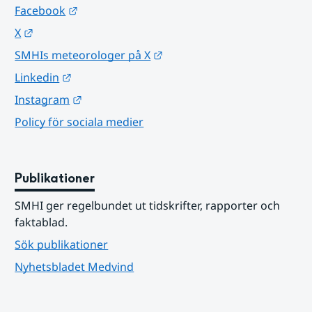
Länk till annan webbplats.
Facebook
Länk till annan webbplats.
X
Länk till annan webbplats.
SMHIs meteorologer på X
Länk till annan webbplats.
Linkedin
Länk till annan webbplats.
Instagram
Policy för sociala medier
Publikationer
SMHI ger regelbundet ut tidskrifter, rapporter och 
faktablad.
Sök publikationer
Nyhetsbladet Medvind