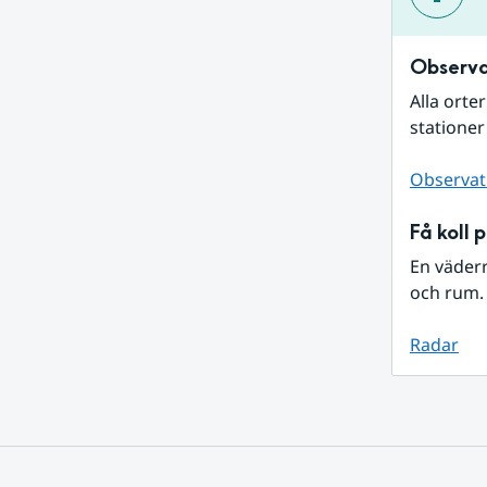
Observa
Alla orte
stationer
Observat
Få koll 
En väder
och rum. 
Radar