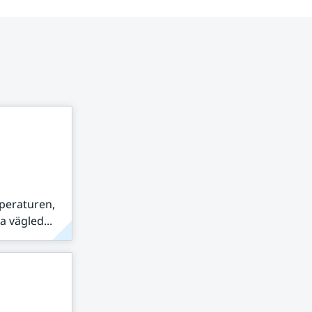
peraturen,
 vägled...