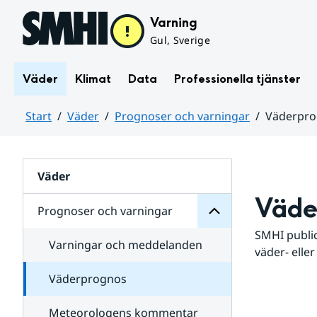
Hoppa till sidans innehåll
Varning
Gul, Sverige
Väder
Klimat
Data
Professionella tjänster
Start
Väder
Prognoser och varningar
Väderpr
varningar
och
Huvudinnehåll
Prognoser
för
Undersidor
Väder
Väde
Prognoser och varningar
SMHI public
Varningar och meddelanden
väder- eller
Väderprognos
Meteorologens kommentar