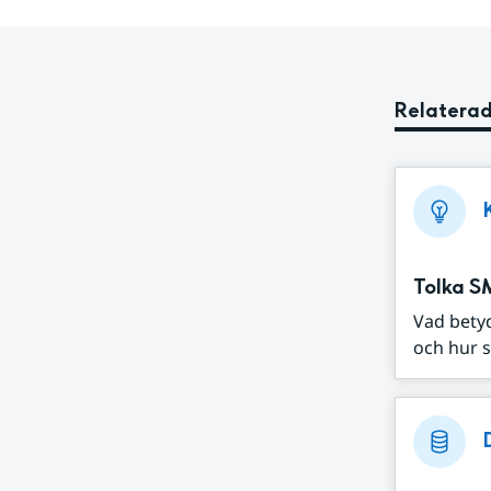
Relaterad
Tolka S
Vad bety
och hur s