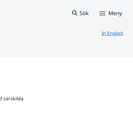
Sök
Meny
In English
 särskilda 