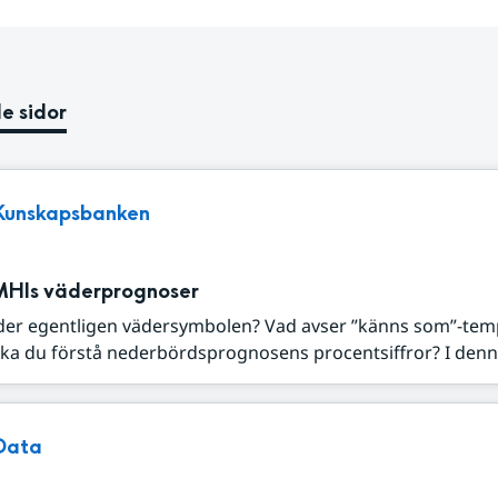
e sidor
Kunskapsbanken
MHIs väderprognoser
der egentligen vädersymbolen? Vad avser ”känns som”-tem
ka du förstå nederbördsprognosens procentsiffror? I denna
Data