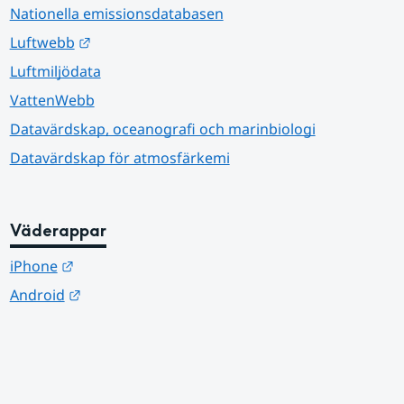
Nationella emissionsdatabasen
Länk till annan webbplats.
Luftwebb
Luftmiljödata
VattenWebb
Datavärdskap, oceanografi och marinbiologi
Datavärdskap för atmosfärkemi
Väderappar
Länk till annan webbplats.
iPhone
Länk till annan webbplats.
Android