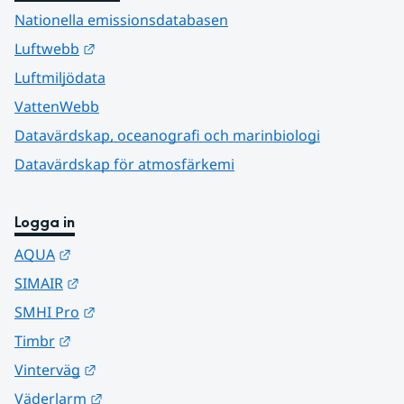
Nationella emissionsdatabasen
Länk till annan webbplats.
Luftwebb
Luftmiljödata
VattenWebb
Datavärdskap, oceanografi och marinbiologi
Datavärdskap för atmosfärkemi
Logga in
Länk till annan webbplats.
AQUA
Länk till annan webbplats.
SIMAIR
Länk till annan webbplats.
SMHI Pro
Länk till annan webbplats.
Timbr
Länk till annan webbplats.
Vinterväg
Länk till annan webbplats.
Väderlarm