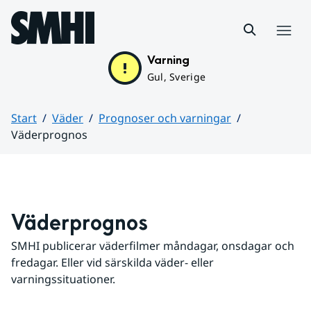
Hoppa till sidans innehåll
Meny
Varning
Gul, Sverige
Start
Väder
Prognoser och varningar
Väderprognos
Huvudinnehåll
Väderprognos
SMHI publicerar väderfilmer måndagar, onsdagar och 
fredagar. Eller vid särskilda väder- eller 
varningssituationer.