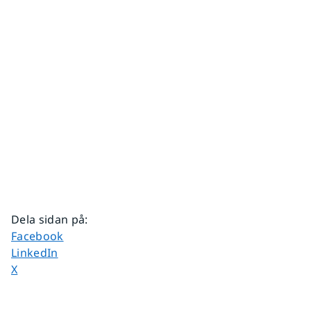
Dela sidan på
:
Dela sidan på
Facebook
Dela sidan på
LinkedIn
Dela sidan på
X