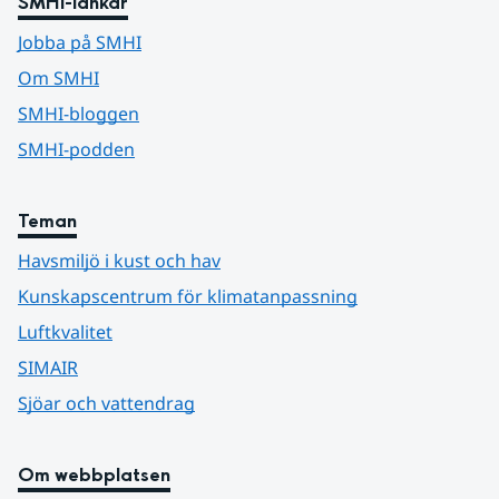
SMHI-länkar
Jobba på SMHI
Om SMHI
SMHI-bloggen
SMHI-podden
Teman
Havsmiljö i kust och hav
Kunskapscentrum för klimatanpassning
Luftkvalitet
SIMAIR
Sjöar och vattendrag
Om webbplatsen