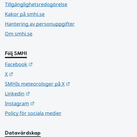
Tillgänglighetsredogörelse
Kakor på smhi.se
Hantering av personuppgifter
Om smhi.se
Följ SMHI
Länk till annan webbplats.
Facebook
Länk till annan webbplats.
X
Länk till annan webbplats.
SMHIs meteorologer på X
Länk till annan webbplats.
Linkedin
Länk till annan webbplats.
Instagram
Policy för sociala medier
Datavärdskap