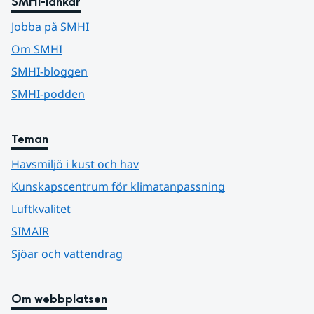
SMHI-länkar
Jobba på SMHI
Om SMHI
SMHI-bloggen
SMHI-podden
Teman
Havsmiljö i kust och hav
Kunskapscentrum för klimatanpassning
Luftkvalitet
SIMAIR
Sjöar och vattendrag
Om webbplatsen