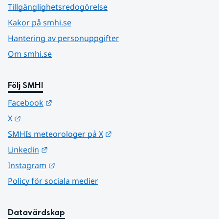
Tillgänglighetsredogörelse
Kakor på smhi.se
Hantering av personuppgifter
Om smhi.se
Följ SMHI
Länk till annan webbplats.
Facebook
Länk till annan webbplats.
X
Länk till annan webbplats.
SMHIs meteorologer på X
Länk till annan webbplats.
Linkedin
Länk till annan webbplats.
Instagram
Policy för sociala medier
Datavärdskap