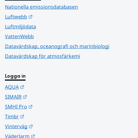
Nationella emissionsdatabasen
Länk till annan webbplats.
Luftwebb
Luftmiljödata
VattenWebb
Datavärdskap, oceanografi och marinbiologi
Datavärdskap för atmosfärkemi
Logga in
Länk till annan webbplats.
AQUA
Länk till annan webbplats.
SIMAIR
Länk till annan webbplats.
SMHI Pro
Länk till annan webbplats.
Timbr
Länk till annan webbplats.
Vinterväg
Länk till annan webbplats.
Väderlarm