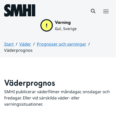
Hoppa till sidans innehåll
Meny
Varning
Gul, Sverige
Start
Väder
Prognoser och varningar
Väderprognos
Huvudinnehåll
Väderprognos
SMHI publicerar väderfilmer måndagar, onsdagar och 
fredagar. Eller vid särskilda väder- eller 
varningssituationer.