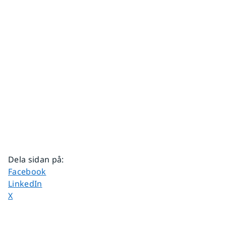
Dela sidan på
:
Dela sidan på
Facebook
Dela sidan på
LinkedIn
Dela sidan på
X