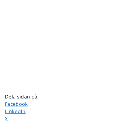
Dela sidan på
:
Dela sidan på
Facebook
Dela sidan på
LinkedIn
Dela sidan på
X