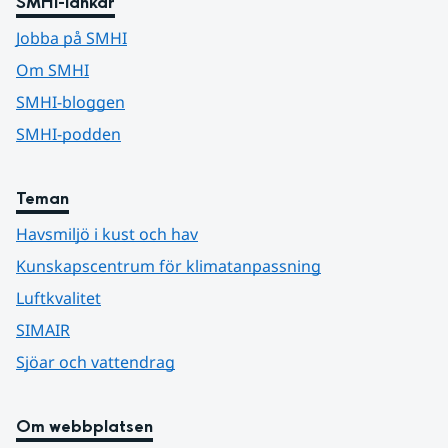
SMHI-länkar
Jobba på SMHI
Om SMHI
SMHI-bloggen
SMHI-podden
Teman
Havsmiljö i kust och hav
Kunskapscentrum för klimatanpassning
Luftkvalitet
SIMAIR
Sjöar och vattendrag
Om webbplatsen