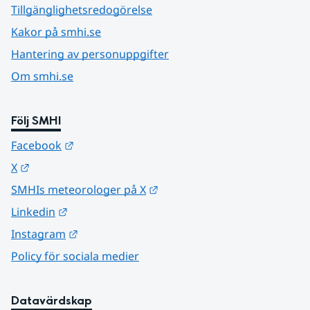
Tillgänglighetsredogörelse
Kakor på smhi.se
Hantering av personuppgifter
Om smhi.se
Följ SMHI
Länk till annan webbplats.
Facebook
Länk till annan webbplats.
X
Länk till annan webbplats.
SMHIs meteorologer på X
Länk till annan webbplats.
Linkedin
Länk till annan webbplats.
Instagram
Policy för sociala medier
Datavärdskap