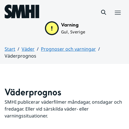
Hoppa till sidans innehåll
Meny
Varning
Gul, Sverige
Start
Väder
Prognoser och varningar
Väderprognos
Huvudinnehåll
Väderprognos
SMHI publicerar väderfilmer måndagar, onsdagar och 
fredagar. Eller vid särskilda väder- eller 
varningssituationer.