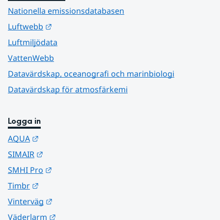
Nationella emissionsdatabasen
Länk till annan webbplats.
Luftwebb
Luftmiljödata
VattenWebb
Datavärdskap, oceanografi och marinbiologi
Datavärdskap för atmosfärkemi
Logga in
Länk till annan webbplats.
AQUA
Länk till annan webbplats.
SIMAIR
Länk till annan webbplats.
SMHI Pro
Länk till annan webbplats.
Timbr
Länk till annan webbplats.
Vinterväg
Länk till annan webbplats.
Väderlarm