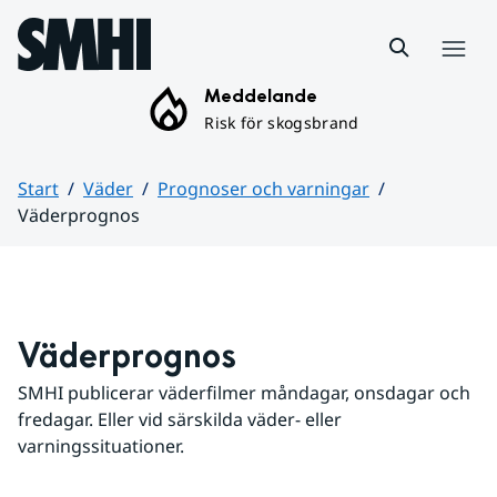
Hoppa till sidans innehåll
Meny
Meddelande
Risk för skogsbrand
Start
Väder
Prognoser och varningar
Väderprognos
Huvudinnehåll
Väderprognos
SMHI publicerar väderfilmer måndagar, onsdagar och 
fredagar. Eller vid särskilda väder- eller 
varningssituationer.