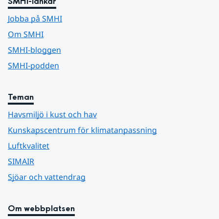
SMHI-länkar
Jobba på SMHI
Om SMHI
SMHI-bloggen
SMHI-podden
Teman
Havsmiljö i kust och hav
Kunskapscentrum för klimatanpassning
Luftkvalitet
SIMAIR
Sjöar och vattendrag
Om webbplatsen