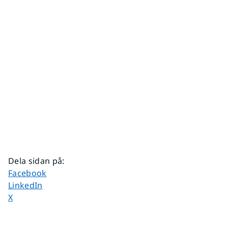
Dela sidan på
:
Dela sidan på
Facebook
Dela sidan på
LinkedIn
Dela sidan på
X