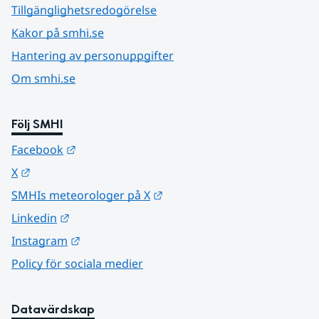
Tillgänglighetsredogörelse
Kakor på smhi.se
Hantering av personuppgifter
Om smhi.se
Följ SMHI
Länk till annan webbplats.
Facebook
Länk till annan webbplats.
X
Länk till annan webbplats.
SMHIs meteorologer på X
Länk till annan webbplats.
Linkedin
Länk till annan webbplats.
Instagram
Policy för sociala medier
Datavärdskap