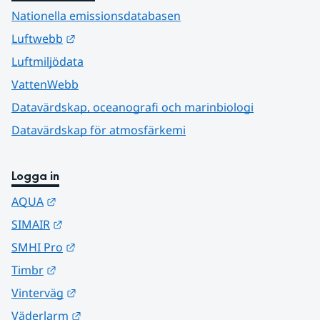
Nationella emissionsdatabasen
Länk till annan webbplats.
Luftwebb
Luftmiljödata
VattenWebb
Datavärdskap, oceanografi och marinbiologi
Datavärdskap för atmosfärkemi
Logga in
Länk till annan webbplats.
AQUA
Länk till annan webbplats.
SIMAIR
Länk till annan webbplats.
SMHI Pro
Länk till annan webbplats.
Timbr
Länk till annan webbplats.
Vinterväg
Länk till annan webbplats.
Väderlarm