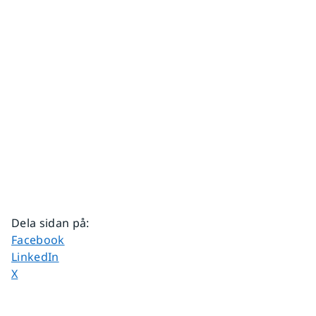
Dela sidan på
:
Dela sidan på
Facebook
Dela sidan på
LinkedIn
Dela sidan på
X