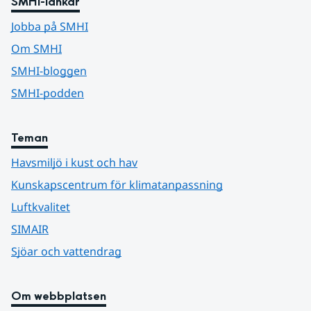
SMHI-länkar
Jobba på SMHI
Om SMHI
SMHI-bloggen
SMHI-podden
Teman
Havsmiljö i kust och hav
Kunskapscentrum för klimatanpassning
Luftkvalitet
SIMAIR
Sjöar och vattendrag
Om webbplatsen