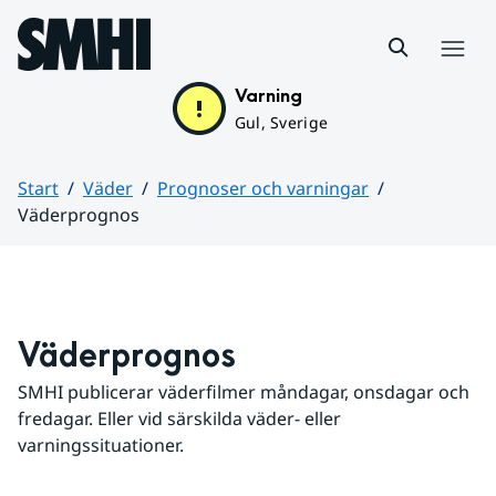
Hoppa till sidans innehåll
Meny
Varning
Gul, Sverige
Start
Väder
Prognoser och varningar
Väderprognos
Huvudinnehåll
Väderprognos
SMHI publicerar väderfilmer måndagar, onsdagar och 
fredagar. Eller vid särskilda väder- eller 
varningssituationer.