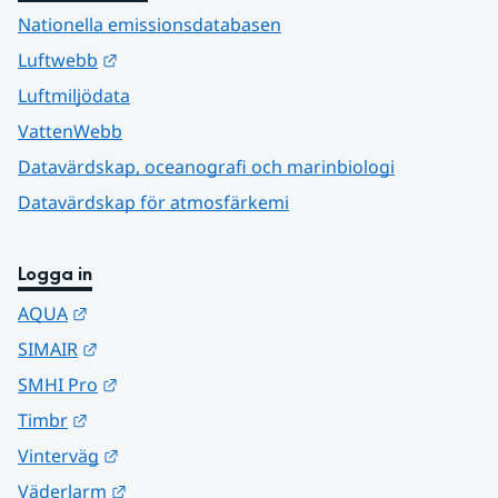
Nationella emissionsdatabasen
Länk till annan webbplats.
Luftwebb
Luftmiljödata
VattenWebb
Datavärdskap, oceanografi och marinbiologi
Datavärdskap för atmosfärkemi
Logga in
Länk till annan webbplats.
AQUA
Länk till annan webbplats.
SIMAIR
Länk till annan webbplats.
SMHI Pro
Länk till annan webbplats.
Timbr
Länk till annan webbplats.
Vinterväg
Länk till annan webbplats.
Väderlarm