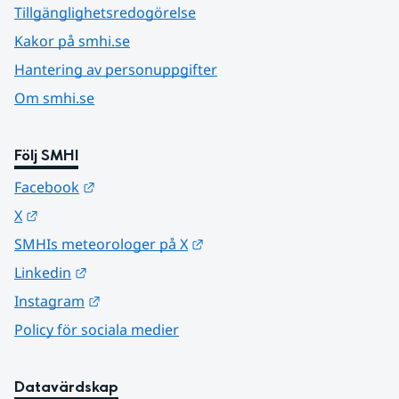
Tillgänglighetsredogörelse
Kakor på smhi.se
Hantering av personuppgifter
Om smhi.se
Följ SMHI
Länk till annan webbplats.
Facebook
Länk till annan webbplats.
X
Länk till annan webbplats.
SMHIs meteorologer på X
Länk till annan webbplats.
Linkedin
Länk till annan webbplats.
Instagram
Policy för sociala medier
Datavärdskap