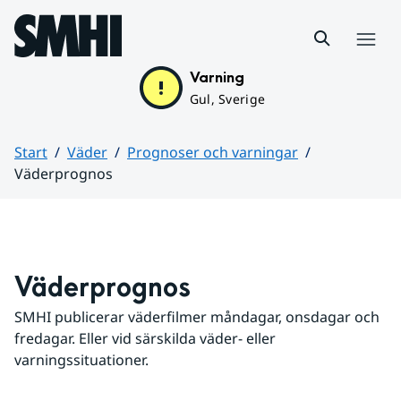
Hoppa till sidans innehåll
Meny
Varning
Gul, Sverige
Start
Väder
Prognoser och varningar
Väderprognos
Huvudinnehåll
Väderprognos
SMHI publicerar väderfilmer måndagar, onsdagar och 
fredagar. Eller vid särskilda väder- eller 
varningssituationer.