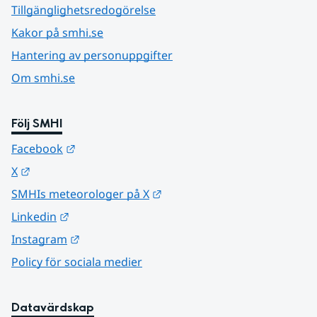
Tillgänglighetsredogörelse
Kakor på smhi.se
Hantering av personuppgifter
Om smhi.se
Följ SMHI
Länk till annan webbplats.
Facebook
Länk till annan webbplats.
X
Länk till annan webbplats.
SMHIs meteorologer på X
Länk till annan webbplats.
Linkedin
Länk till annan webbplats.
Instagram
Policy för sociala medier
Datavärdskap