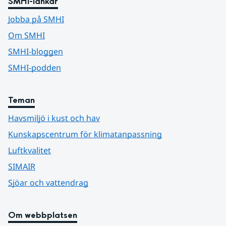
SMHI-länkar
Jobba på SMHI
Om SMHI
SMHI-bloggen
SMHI-podden
Teman
Havsmiljö i kust och hav
Kunskapscentrum för klimatanpassning
Luftkvalitet
SIMAIR
Sjöar och vattendrag
Om webbplatsen