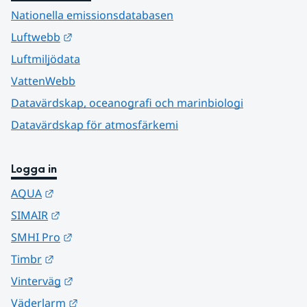
Nationella emissionsdatabasen
Länk till annan webbplats.
Luftwebb
Luftmiljödata
VattenWebb
Datavärdskap, oceanografi och marinbiologi
Datavärdskap för atmosfärkemi
Logga in
Länk till annan webbplats.
AQUA
Länk till annan webbplats.
SIMAIR
Länk till annan webbplats.
SMHI Pro
Länk till annan webbplats.
Timbr
Länk till annan webbplats.
Vinterväg
Länk till annan webbplats.
Väderlarm