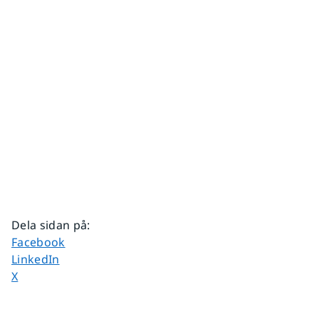
Dela sidan på
:
Dela sidan på
Facebook
Dela sidan på
LinkedIn
Dela sidan på
X