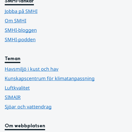
SMHI-länkar
Jobba på SMHI
Om SMHI
SMHI-bloggen
SMHI-podden
Teman
Havsmiljö i kust och hav
Kunskapscentrum för klimatanpassning
Luftkvalitet
SIMAIR
Sjöar och vattendrag
Om webbplatsen