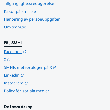
Tillgänglighetsredogörelse
Kakor på smhi.se
Hantering av personuppgifter
Om smhi.se
Följ SMHI
Länk till annan webbplats.
Facebook
Länk till annan webbplats.
X
Länk till annan webbplats.
SMHIs meteorologer på X
Länk till annan webbplats.
Linkedin
Länk till annan webbplats.
Instagram
Policy för sociala medier
Datavärdskap