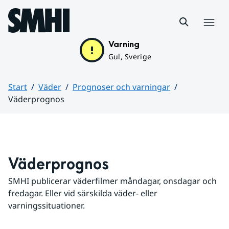
Hoppa till sidans innehåll
Meny
Varning
Gul, Sverige
Start
Väder
Prognoser och varningar
Väderprognos
Huvudinnehåll
Väderprognos
SMHI publicerar väderfilmer måndagar, onsdagar och 
fredagar. Eller vid särskilda väder- eller 
varningssituationer.