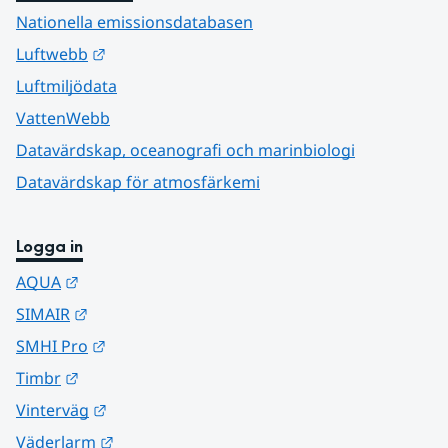
Nationella emissionsdatabasen
Länk till annan webbplats.
Luftwebb
Luftmiljödata
VattenWebb
Datavärdskap, oceanografi och marinbiologi
Datavärdskap för atmosfärkemi
Logga in
Länk till annan webbplats.
AQUA
Länk till annan webbplats.
SIMAIR
Länk till annan webbplats.
SMHI Pro
Länk till annan webbplats.
Timbr
Länk till annan webbplats.
Vinterväg
Länk till annan webbplats.
Väderlarm