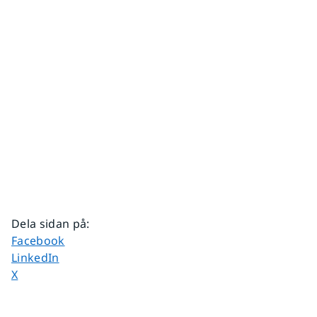
Dela sidan på
:
Dela sidan på
Facebook
Dela sidan på
LinkedIn
Dela sidan på
X