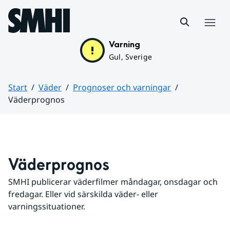
Hoppa till sidans innehåll
Meny
Varning
Gul, Sverige
Start
Väder
Prognoser och varningar
Väderprognos
Huvudinnehåll
Väderprognos
SMHI publicerar väderfilmer måndagar, onsdagar och 
fredagar. Eller vid särskilda väder- eller 
varningssituationer.