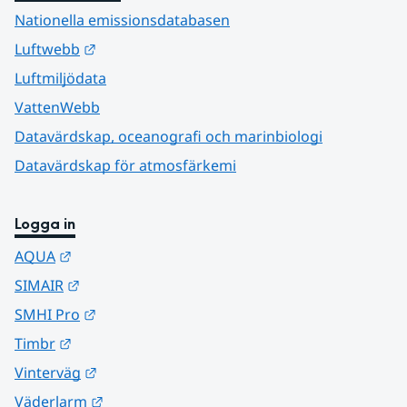
Nationella emissionsdatabasen
Länk till annan webbplats.
Luftwebb
Luftmiljödata
VattenWebb
Datavärdskap, oceanografi och marinbiologi
Datavärdskap för atmosfärkemi
Logga in
Länk till annan webbplats.
AQUA
Länk till annan webbplats.
SIMAIR
Länk till annan webbplats.
SMHI Pro
Länk till annan webbplats.
Timbr
Länk till annan webbplats.
Vinterväg
Länk till annan webbplats.
Väderlarm