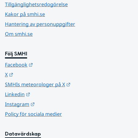
Tillgänglighetsredogörelse
Kakor på smhi.se
Hantering av personuppgifter
Om smhi.se
Följ SMHI
Länk till annan webbplats.
Facebook
Länk till annan webbplats.
X
Länk till annan webbplats.
SMHIs meteorologer på X
Länk till annan webbplats.
Linkedin
Länk till annan webbplats.
Instagram
Policy för sociala medier
Datavärdskap