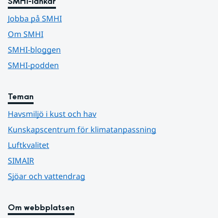
SMHI-länkar
Jobba på SMHI
Om SMHI
SMHI-bloggen
SMHI-podden
Teman
Havsmiljö i kust och hav
Kunskapscentrum för klimatanpassning
Luftkvalitet
SIMAIR
Sjöar och vattendrag
Om webbplatsen