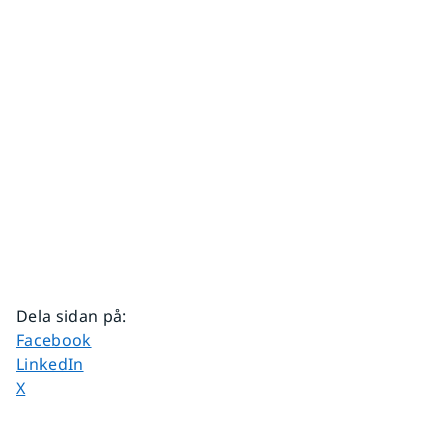
Dela sidan på
:
Dela sidan på
Facebook
Dela sidan på
LinkedIn
Dela sidan på
X