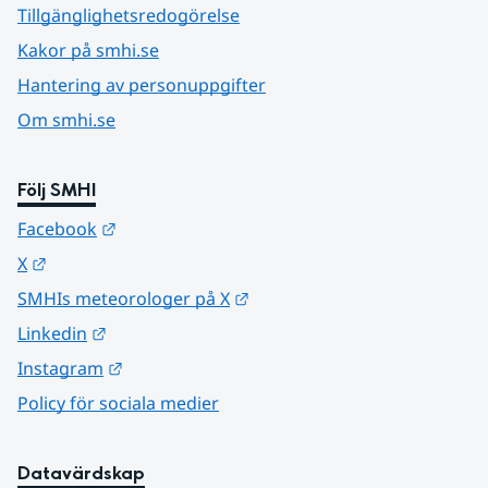
Tillgänglighetsredogörelse
Kakor på smhi.se
Hantering av personuppgifter
Om smhi.se
Följ SMHI
Länk till annan webbplats.
Facebook
Länk till annan webbplats.
X
Länk till annan webbplats.
SMHIs meteorologer på X
Länk till annan webbplats.
Linkedin
Länk till annan webbplats.
Instagram
Policy för sociala medier
Datavärdskap