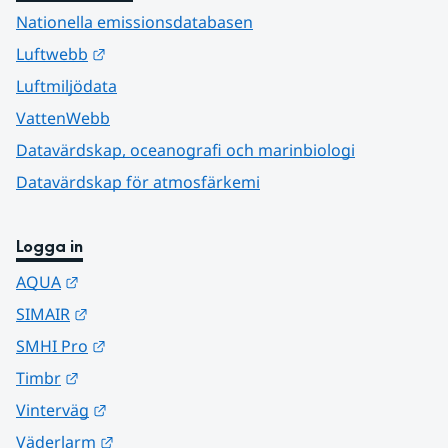
Nationella emissionsdatabasen
Länk till annan webbplats.
Luftwebb
Luftmiljödata
VattenWebb
Datavärdskap, oceanografi och marinbiologi
Datavärdskap för atmosfärkemi
Logga in
Länk till annan webbplats.
AQUA
Länk till annan webbplats.
SIMAIR
Länk till annan webbplats.
SMHI Pro
Länk till annan webbplats.
Timbr
Länk till annan webbplats.
Vinterväg
Länk till annan webbplats.
Väderlarm