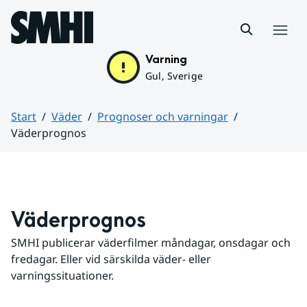
Hoppa till sidans innehåll
Meny
Varning
Gul, Sverige
Start
Väder
Prognoser och varningar
Väderprognos
Huvudinnehåll
Väderprognos
SMHI publicerar väderfilmer måndagar, onsdagar och 
fredagar. Eller vid särskilda väder- eller 
varningssituationer.