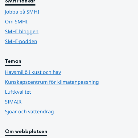
SMHI-länkar
Jobba på SMHI
Om SMHI
SMHI-bloggen
SMHI-podden
Teman
Havsmiljö i kust och hav
Kunskapscentrum för klimatanpassning
Luftkvalitet
SIMAIR
Sjöar och vattendrag
Om webbplatsen