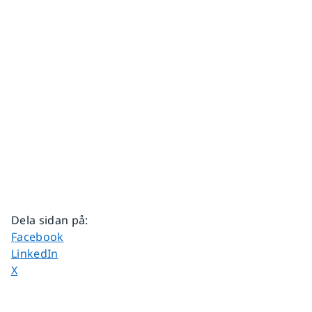
Dela sidan på
:
Dela sidan på
Facebook
Dela sidan på
LinkedIn
Dela sidan på
X