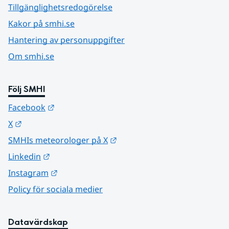
Tillgänglighetsredogörelse
Kakor på smhi.se
Hantering av personuppgifter
Om smhi.se
Följ SMHI
Länk till annan webbplats.
Facebook
Länk till annan webbplats.
X
Länk till annan webbplats.
SMHIs meteorologer på X
Länk till annan webbplats.
Linkedin
Länk till annan webbplats.
Instagram
Policy för sociala medier
Datavärdskap