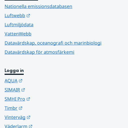
Nationella emissionsdatabasen
Länk till annan webbplats.
Luftwebb
Luftmiljödata
VattenWebb
Datavärdskap, oceanografi och marinbiologi
Datavärdskap för atmosfärkemi
Logga in
Länk till annan webbplats.
AQUA
Länk till annan webbplats.
SIMAIR
Länk till annan webbplats.
SMHI Pro
Länk till annan webbplats.
Timbr
Länk till annan webbplats.
Vinterväg
Länk till annan webbplats.
Väderlarm