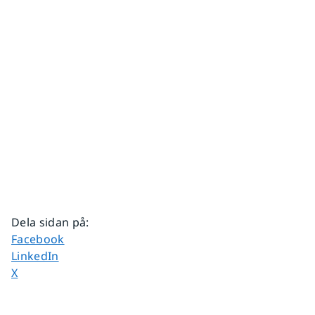
Dela sidan på
:
Dela sidan på
Facebook
Dela sidan på
LinkedIn
Dela sidan på
X