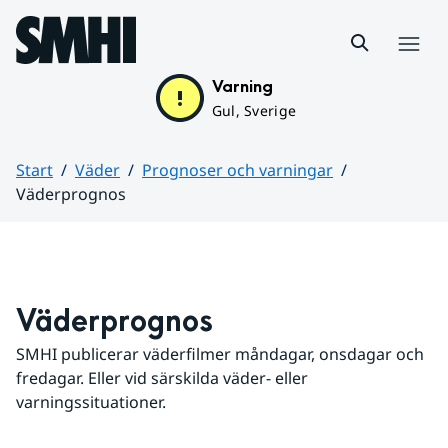
Hoppa till sidans innehåll
Meny
Varning
Gul, Sverige
Start
Väder
Prognoser och varningar
Väderprognos
Huvudinnehåll
Väderprognos
SMHI publicerar väderfilmer måndagar, onsdagar och 
fredagar. Eller vid särskilda väder- eller 
varningssituationer.