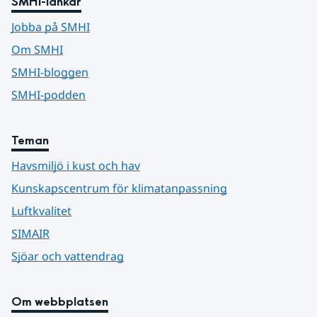
SMHI-länkar
Jobba på SMHI
Om SMHI
SMHI-bloggen
SMHI-podden
Teman
Havsmiljö i kust och hav
Kunskapscentrum för klimatanpassning
Luftkvalitet
SIMAIR
Sjöar och vattendrag
Om webbplatsen