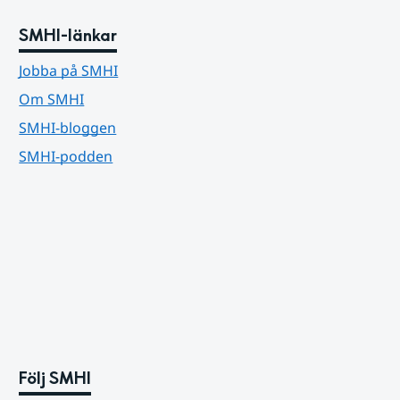
SMHI-länkar
Jobba på SMHI
Om SMHI
SMHI-bloggen
SMHI-podden
Följ SMHI