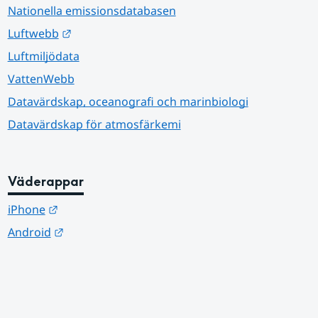
Nationella emissionsdatabasen
Länk till annan webbplats.
Luftwebb
Luftmiljödata
VattenWebb
Datavärdskap, oceanografi och marinbiologi
Datavärdskap för atmosfärkemi
Väderappar
Länk till annan webbplats.
iPhone
Länk till annan webbplats.
Android