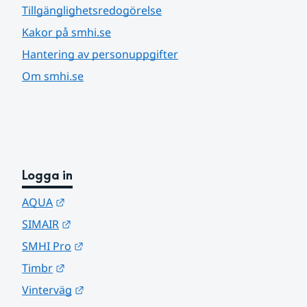
Tillgänglighetsredogörelse
Kakor på smhi.se
Hantering av personuppgifter
Om smhi.se
Logga in
Länk till annan webbplats.
AQUA
Länk till annan webbplats.
SIMAIR
Länk till annan webbplats.
SMHI Pro
Länk till annan webbplats.
Timbr
Länk till annan webbplats.
Vinterväg