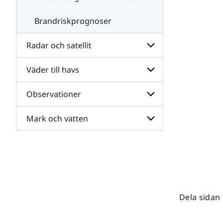
Brandriskprognoser
Radar och satellit
Väder till havs
Undersidor
för
Radar
Observationer
Undersidor
och
för
satellit
Väder
Mark och vatten
Undersidor
till
för
havs
Observationer
Undersidor
för
Mark
och
vatten
Dela sidan