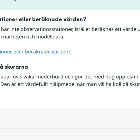
tioner eller beräknade värden?
r har inte observationsstationer, istället beräknas ett värde u
 i närheten och modelldata.
ioner eller beräknade värden?
på skurarna
radar övervakar nederbörd och gör det med hög upplösning 
Den är ett värdefullt hjälpmedel när man vill ha koll på sku