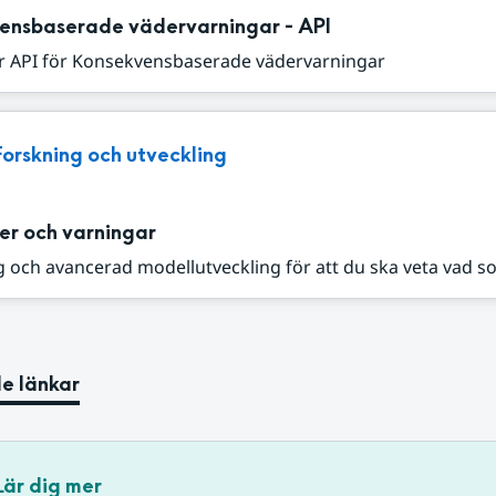
ensbaserade vädervarningar - API
r API för Konsekvensbaserade vädervarningar
Forskning och utveckling
er och varningar
 och avancerad modellutveckling för att du ska veta vad s
e länkar
Lär dig mer