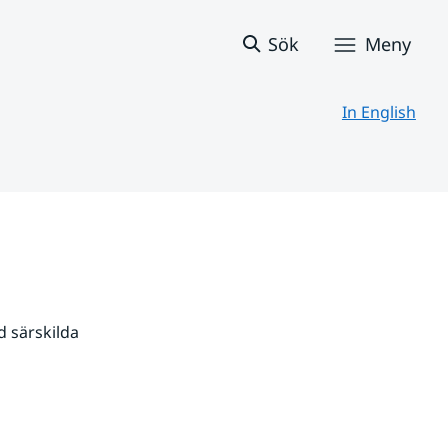
Sök
Meny
In English
 särskilda 