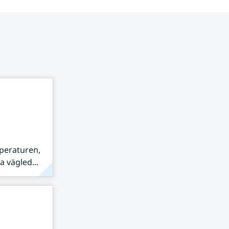
peraturen,
 vägled...