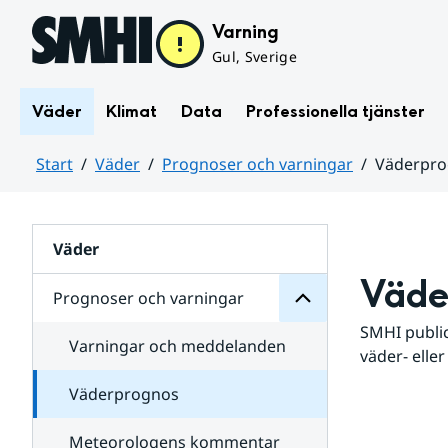
Hoppa till sidans innehåll
Varning
Gul, Sverige
Väder
Klimat
Data
Professionella tjänster
Start
Väder
Prognoser och varningar
Väderpr
varningar
och
Huvudinnehåll
Prognoser
för
Undersidor
Väder
Väde
Prognoser och varningar
SMHI public
Varningar och meddelanden
väder- eller
Väderprognos
Meteorologens kommentar