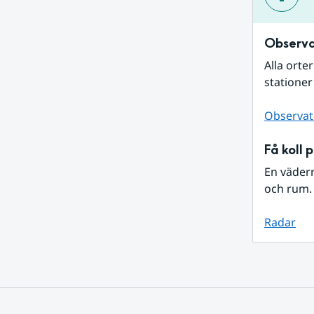
Observa
Alla orte
stationer
Observat
Få koll 
En väder
och rum. 
Radar