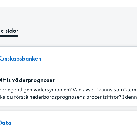
e sidor
Kunskapsbanken
MHIs väderprognoser
der egentligen vädersymbolen? Vad avser ”känns som”-tem
ka du förstå nederbördsprognosens procentsiffror? I denna
Data