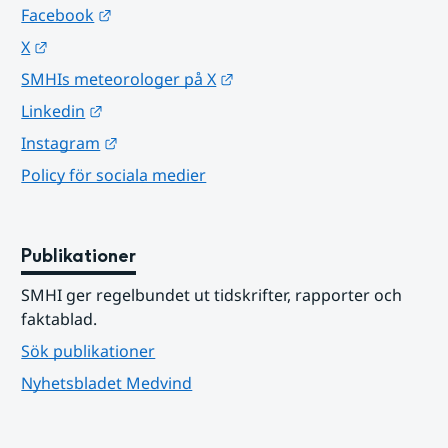
Länk till annan webbplats.
Facebook
Länk till annan webbplats.
X
Länk till annan webbplats.
SMHIs meteorologer på X
Länk till annan webbplats.
Linkedin
Länk till annan webbplats.
Instagram
Policy för sociala medier
Publikationer
SMHI ger regelbundet ut tidskrifter, rapporter och 
faktablad.
Sök publikationer
Nyhetsbladet Medvind