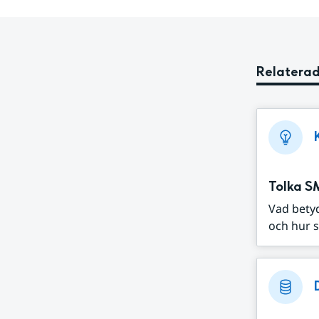
Relaterad
Tolka S
Vad bety
och hur s