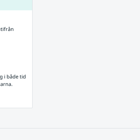
tifrån 
i både tid 
rarna.