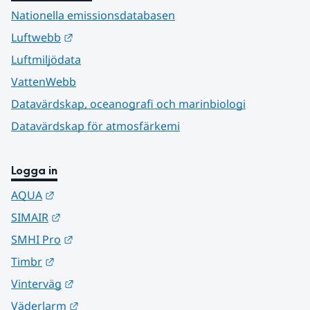
Nationella emissionsdatabasen
Länk till annan webbplats.
Luftwebb
Luftmiljödata
VattenWebb
Datavärdskap, oceanografi och marinbiologi
Datavärdskap för atmosfärkemi
Logga in
Länk till annan webbplats.
AQUA
Länk till annan webbplats.
SIMAIR
Länk till annan webbplats.
SMHI Pro
Länk till annan webbplats.
Timbr
Länk till annan webbplats.
Vinterväg
Länk till annan webbplats.
Väderlarm