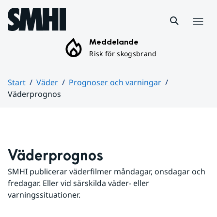
Hoppa till sidans innehåll
Meny
Meddelande
Risk för skogsbrand
Start
Väder
Prognoser och varningar
Väderprognos
Huvudinnehåll
Väderprognos
SMHI publicerar väderfilmer måndagar, onsdagar och 
fredagar. Eller vid särskilda väder- eller 
varningssituationer.