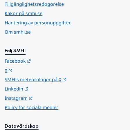
Tillgänglighetsredogörelse
Kakor på smhi.se
Hantering av personuppgifter
Om smhi.se
Följ SMHI
Länk till annan webbplats.
Facebook
Länk till annan webbplats.
X
Länk till annan webbplats.
SMHIs meteorologer på X
Länk till annan webbplats.
Linkedin
Länk till annan webbplats.
Instagram
Policy för sociala medier
Datavärdskap