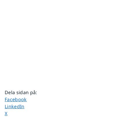
Dela sidan på
:
Dela sidan på
Facebook
Dela sidan på
LinkedIn
Dela sidan på
X