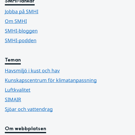
SMHI-länkar
Jobba på SMHI
Om SMHI
SMHI-bloggen
SMHI-podden
Teman
Havsmiljö i kust och hav
Kunskapscentrum för klimatanpassning
Luftkvalitet
SIMAIR
Sjöar och vattendrag
Om webbplatsen