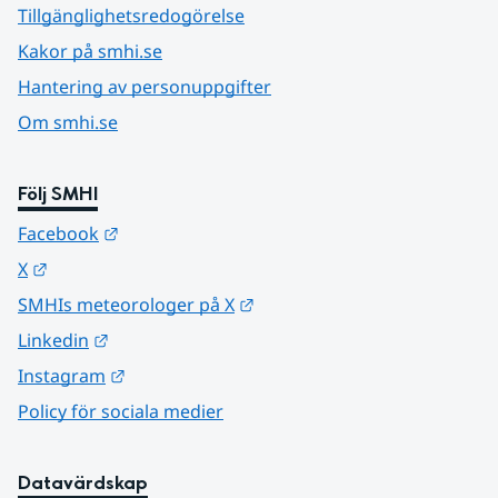
Tillgänglighetsredogörelse
Kakor på smhi.se
Hantering av personuppgifter
Om smhi.se
Följ SMHI
Länk till annan webbplats.
Facebook
Länk till annan webbplats.
X
Länk till annan webbplats.
SMHIs meteorologer på X
Länk till annan webbplats.
Linkedin
Länk till annan webbplats.
Instagram
Policy för sociala medier
Datavärdskap