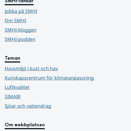
SMHI-länkar
Jobba på SMHI
Om SMHI
SMHI-bloggen
SMHI-podden
Teman
Havsmiljö i kust och hav
Kunskapscentrum för klimatanpassning
Luftkvalitet
SIMAIR
Sjöar och vattendrag
Om webbplatsen