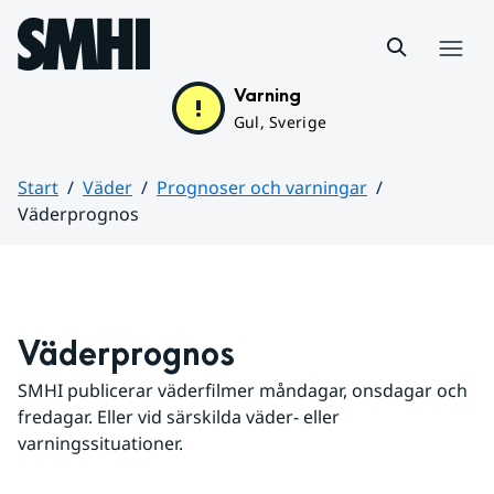
Hoppa till sidans innehåll
Meny
Varning
Gul, Sverige
Start
Väder
Prognoser och varningar
Väderprognos
Huvudinnehåll
Väderprognos
SMHI publicerar väderfilmer måndagar, onsdagar och 
fredagar. Eller vid särskilda väder- eller 
varningssituationer.