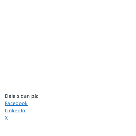
Dela sidan på
:
Dela sidan på
Facebook
Dela sidan på
LinkedIn
Dela sidan på
X