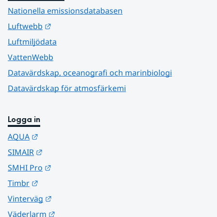
Nationella emissionsdatabasen
Länk till annan webbplats.
Luftwebb
Luftmiljödata
VattenWebb
Datavärdskap, oceanografi och marinbiologi
Datavärdskap för atmosfärkemi
Logga in
Länk till annan webbplats.
AQUA
Länk till annan webbplats.
SIMAIR
Länk till annan webbplats.
SMHI Pro
Länk till annan webbplats.
Timbr
Länk till annan webbplats.
Vinterväg
Länk till annan webbplats.
Väderlarm