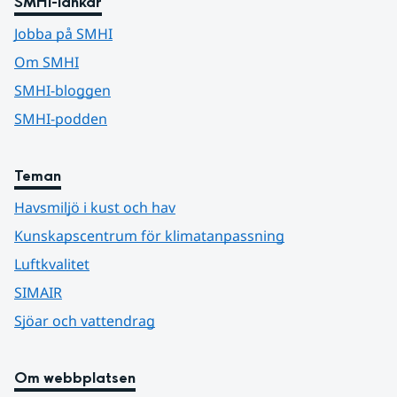
SMHI-länkar
Jobba på SMHI
Om SMHI
SMHI-bloggen
SMHI-podden
Teman
Havsmiljö i kust och hav
Kunskapscentrum för klimatanpassning
Luftkvalitet
SIMAIR
Sjöar och vattendrag
Om webbplatsen