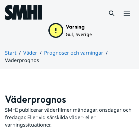
Hoppa till sidans innehåll
Meny
Varning
Gul, Sverige
Start
Väder
Prognoser och varningar
Väderprognos
Huvudinnehåll
Väderprognos
SMHI publicerar väderfilmer måndagar, onsdagar och 
fredagar. Eller vid särskilda väder- eller 
varningssituationer.