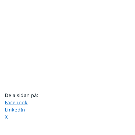
Dela sidan på
:
Dela sidan på
Facebook
Dela sidan på
LinkedIn
Dela sidan på
X