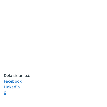
Dela sidan på
:
Dela sidan på
Facebook
Dela sidan på
LinkedIn
Dela sidan på
X