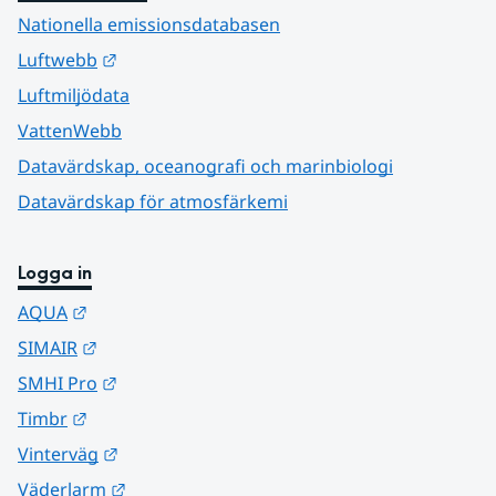
Nationella emissionsdatabasen
Länk till annan webbplats.
Luftwebb
Luftmiljödata
VattenWebb
Datavärdskap, oceanografi och marinbiologi
Datavärdskap för atmosfärkemi
Logga in
Länk till annan webbplats.
AQUA
Länk till annan webbplats.
SIMAIR
Länk till annan webbplats.
SMHI Pro
Länk till annan webbplats.
Timbr
Länk till annan webbplats.
Vinterväg
Länk till annan webbplats.
Väderlarm