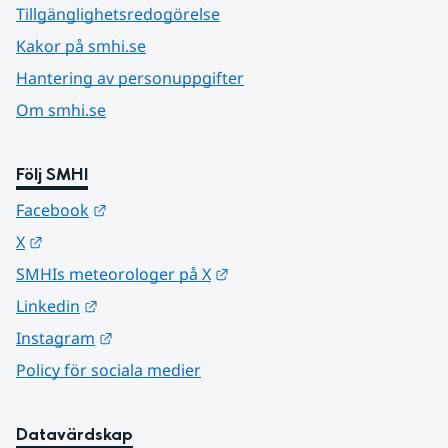
Tillgänglighetsredogörelse
Kakor på smhi.se
Hantering av personuppgifter
Om smhi.se
Följ SMHI
Länk till annan webbplats.
Facebook
Länk till annan webbplats.
X
Länk till annan webbplats.
SMHIs meteorologer på X
Länk till annan webbplats.
Linkedin
Länk till annan webbplats.
Instagram
Policy för sociala medier
Datavärdskap