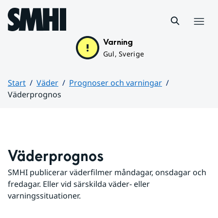
Hoppa till sidans innehåll
Meny
Varning
Gul, Sverige
Start
Väder
Prognoser och varningar
Väderprognos
Huvudinnehåll
Väderprognos
SMHI publicerar väderfilmer måndagar, onsdagar och 
fredagar. Eller vid särskilda väder- eller 
varningssituationer.