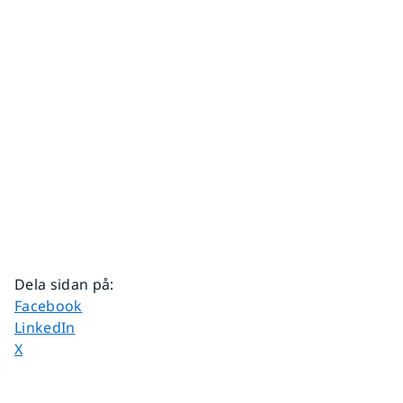
Dela sidan på
:
Dela sidan på
Facebook
Dela sidan på
LinkedIn
Dela sidan på
X