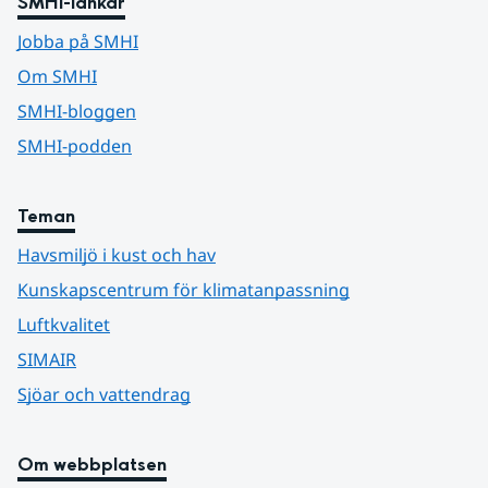
SMHI-länkar
Jobba på SMHI
Om SMHI
SMHI-bloggen
SMHI-podden
Teman
Havsmiljö i kust och hav
Kunskapscentrum för klimatanpassning
Luftkvalitet
SIMAIR
Sjöar och vattendrag
Om webbplatsen