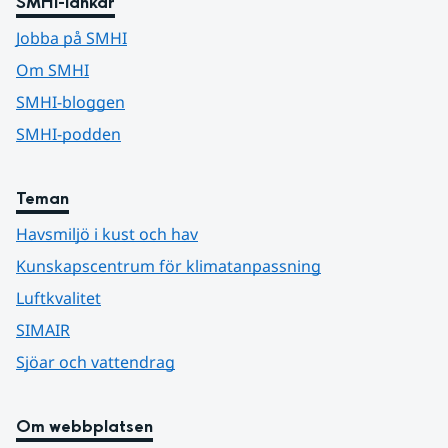
SMHI-länkar
Jobba på SMHI
Om SMHI
SMHI-bloggen
SMHI-podden
Teman
Havsmiljö i kust och hav
Kunskapscentrum för klimatanpassning
Luftkvalitet
SIMAIR
Sjöar och vattendrag
Om webbplatsen