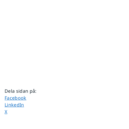
Dela sidan på
:
Dela sidan på
Facebook
Dela sidan på
LinkedIn
Dela sidan på
X