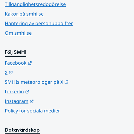
Tillgänglighetsredogörelse
Kakor på smhi.se
Hantering av personuppgifter
Om smhi.se
Följ SMHI
Länk till annan webbplats.
Facebook
Länk till annan webbplats.
X
Länk till annan webbplats.
SMHIs meteorologer på X
Länk till annan webbplats.
Linkedin
Länk till annan webbplats.
Instagram
Policy för sociala medier
Datavärdskap