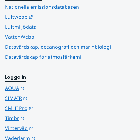
Nationella emissionsdatabasen
Länk till annan webbplats.
Luftwebb
Luftmiljödata
VattenWebb
Datavärdskap, oceanografi och marinbiologi
Datavärdskap för atmosfärkemi
Logga in
Länk till annan webbplats.
AQUA
Länk till annan webbplats.
SIMAIR
Länk till annan webbplats.
SMHI Pro
Länk till annan webbplats.
Timbr
Länk till annan webbplats.
Vinterväg
Länk till annan webbplats.
Väderlarm