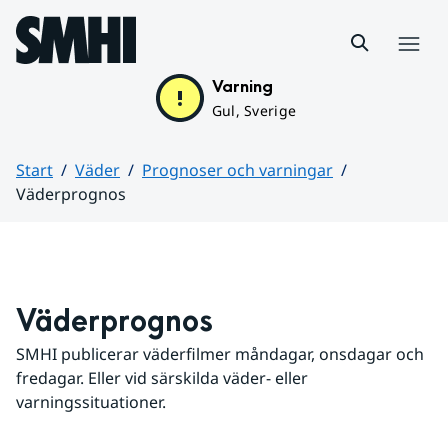
Hoppa till sidans innehåll
Meny
Varning
Gul, Sverige
Start
Väder
Prognoser och varningar
Väderprognos
Huvudinnehåll
Väderprognos
SMHI publicerar väderfilmer måndagar, onsdagar och 
fredagar. Eller vid särskilda väder- eller 
varningssituationer.