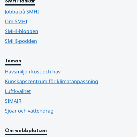
SMHI-länkar
Jobba på SMHI
Om SMHI
SMHI-bloggen
SMHI-podden
Teman
Havsmiljö i kust och hav
Kunskapscentrum för klimatanpassning
Luftkvalitet
SIMAIR
Sjöar och vattendrag
Om webbplatsen