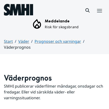
Hoppa till sidans innehåll
Meny
Meddelande
Risk för skogsbrand
Start
Väder
Prognoser och varningar
Väderprognos
Huvudinnehåll
Väderprognos
SMHI publicerar väderfilmer måndagar, onsdagar och 
fredagar. Eller vid särskilda väder- eller 
varningssituationer.