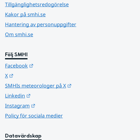
Tillgänglighetsredogörelse
Kakor på smhi.se
Hantering av personuppgifter
Om smhi.se
Följ SMHI
Länk till annan webbplats.
Facebook
Länk till annan webbplats.
X
Länk till annan webbplats.
SMHIs meteorologer på X
Länk till annan webbplats.
Linkedin
Länk till annan webbplats.
Instagram
Policy för sociala medier
Datavärdskap