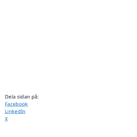
Dela sidan på
:
Dela sidan på
Facebook
Dela sidan på
LinkedIn
Dela sidan på
X