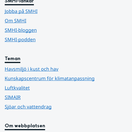
SMHI-länkar
Jobba på SMHI
Om SMHI
SMHI-bloggen
SMHI-podden
Teman
Havsmiljö i kust och hav
Kunskapscentrum för klimatanpassning
Luftkvalitet
SIMAIR
Sjöar och vattendrag
Om webbplatsen