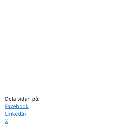
Dela sidan på
:
Dela sidan på
Facebook
Dela sidan på
LinkedIn
Dela sidan på
X