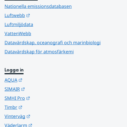
Nationella emissionsdatabasen
Länk till annan webbplats.
Luftwebb
Luftmiljödata
VattenWebb
Datavärdskap, oceanografi och marinbiologi
Datavärdskap för atmosfärkemi
Logga in
Länk till annan webbplats.
AQUA
Länk till annan webbplats.
SIMAIR
Länk till annan webbplats.
SMHI Pro
Länk till annan webbplats.
Timbr
Länk till annan webbplats.
Vinterväg
Länk till annan webbplats.
Väderlarm