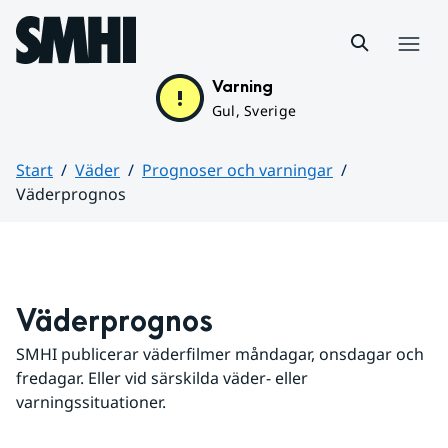
Hoppa till sidans innehåll
Meny
Varning
Gul, Sverige
Start
Väder
Prognoser och varningar
Väderprognos
Huvudinnehåll
Väderprognos
SMHI publicerar väderfilmer måndagar, onsdagar och 
fredagar. Eller vid särskilda väder- eller 
varningssituationer.