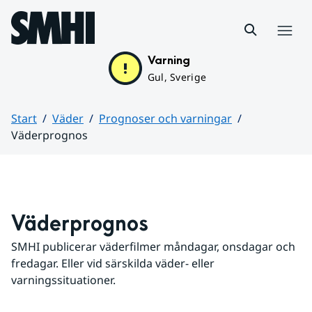
Hoppa till sidans innehåll
Meny
Varning
Gul, Sverige
Start
Väder
Prognoser och varningar
Väderprognos
Huvudinnehåll
Väderprognos
SMHI publicerar väderfilmer måndagar, onsdagar och 
fredagar. Eller vid särskilda väder- eller 
varningssituationer.