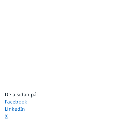
Dela sidan på
:
Dela sidan på
Facebook
Dela sidan på
LinkedIn
Dela sidan på
X