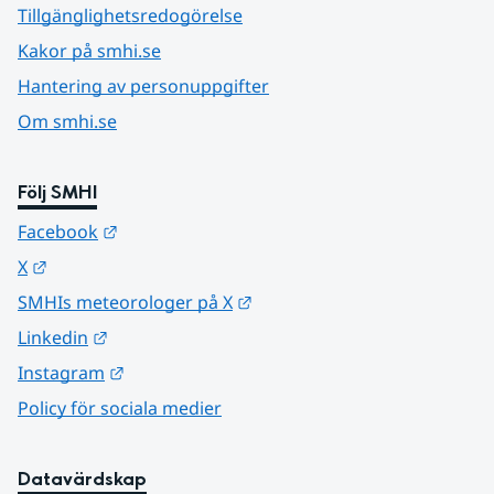
Tillgänglighetsredogörelse
Kakor på smhi.se
Hantering av personuppgifter
Om smhi.se
Följ SMHI
Länk till annan webbplats.
Facebook
Länk till annan webbplats.
X
Länk till annan webbplats.
SMHIs meteorologer på X
Länk till annan webbplats.
Linkedin
Länk till annan webbplats.
Instagram
Policy för sociala medier
Datavärdskap