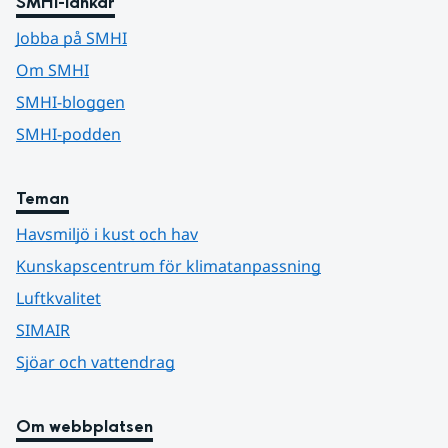
SMHI-länkar
Jobba på SMHI
Om SMHI
SMHI-bloggen
SMHI-podden
Teman
Havsmiljö i kust och hav
Kunskapscentrum för klimatanpassning
Luftkvalitet
SIMAIR
Sjöar och vattendrag
Om webbplatsen