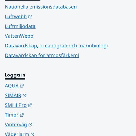
Nationella emissionsdatabasen
Länk till annan webbplats.
Luftwebb
Luftmiljödata
VattenWebb
Datavärdskap, oceanografi och marinbiologi
Datavärdskap för atmosfärkemi
Logga in
Länk till annan webbplats.
AQUA
Länk till annan webbplats.
SIMAIR
Länk till annan webbplats.
SMHI Pro
Länk till annan webbplats.
Timbr
Länk till annan webbplats.
Vinterväg
Länk till annan webbplats.
Väderlarm