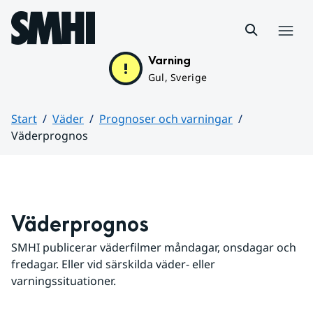
Hoppa till sidans innehåll
Meny
Varning
Gul, Sverige
Start
Väder
Prognoser och varningar
Väderprognos
Huvudinnehåll
Väderprognos
SMHI publicerar väderfilmer måndagar, onsdagar och 
fredagar. Eller vid särskilda väder- eller 
varningssituationer.