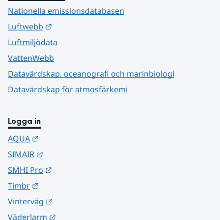
Nationella emissionsdatabasen
Länk till annan webbplats.
Luftwebb
Luftmiljödata
VattenWebb
Datavärdskap, oceanografi och marinbiologi
Datavärdskap för atmosfärkemi
Logga in
Länk till annan webbplats.
AQUA
Länk till annan webbplats.
SIMAIR
Länk till annan webbplats.
SMHI Pro
Länk till annan webbplats.
Timbr
Länk till annan webbplats.
Vinterväg
Länk till annan webbplats.
Väderlarm