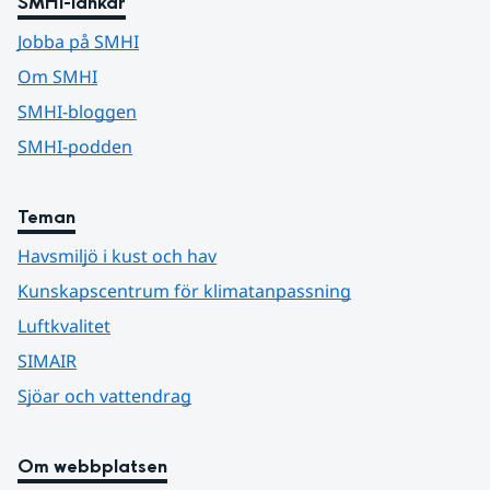
SMHI-länkar
Jobba på SMHI
Om SMHI
SMHI-bloggen
SMHI-podden
Teman
Havsmiljö i kust och hav
Kunskapscentrum för klimatanpassning
Luftkvalitet
SIMAIR
Sjöar och vattendrag
Om webbplatsen