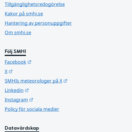
Tillgänglighetsredogörelse
Kakor på smhi.se
Hantering av personuppgifter
Om smhi.se
Följ SMHI
Länk till annan webbplats.
Facebook
Länk till annan webbplats.
X
Länk till annan webbplats.
SMHIs meteorologer på X
Länk till annan webbplats.
Linkedin
Länk till annan webbplats.
Instagram
Policy för sociala medier
Datavärdskap