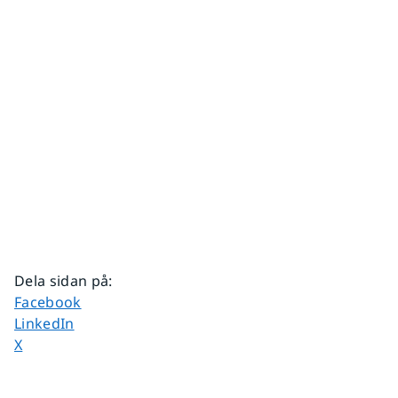
Dela sidan på
:
Dela sidan på
Facebook
Dela sidan på
LinkedIn
Dela sidan på
X