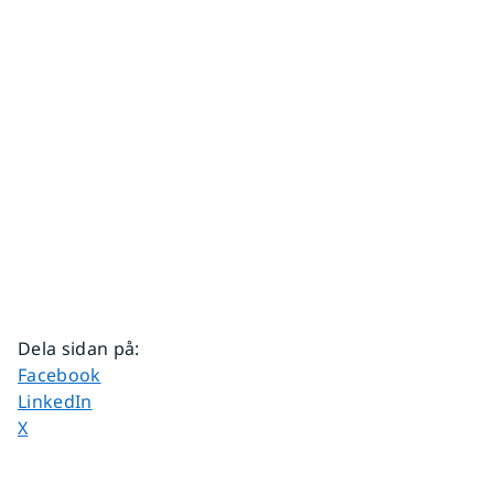
Dela sidan på
:
Dela sidan på
Facebook
Dela sidan på
LinkedIn
Dela sidan på
X