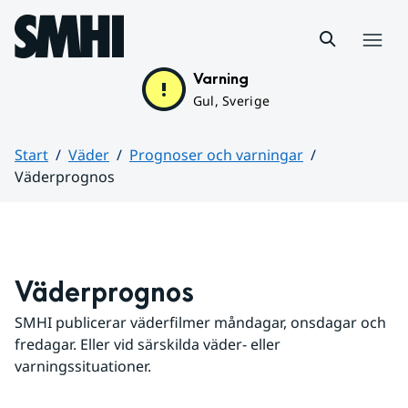
Hoppa till sidans innehåll
Meny
Varning
Gul, Sverige
Start
Väder
Prognoser och varningar
Väderprognos
Huvudinnehåll
Väderprognos
SMHI publicerar väderfilmer måndagar, onsdagar och 
fredagar. Eller vid särskilda väder- eller 
varningssituationer.