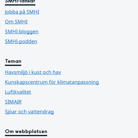
SMHI-länkar
Jobba på SMHI
Om SMHI
SMHI-bloggen
SMHI-podden
Teman
Havsmiljö i kust och hav
Kunskapscentrum för klimatanpassning
Luftkvalitet
SIMAIR
Sjöar och vattendrag
Om webbplatsen