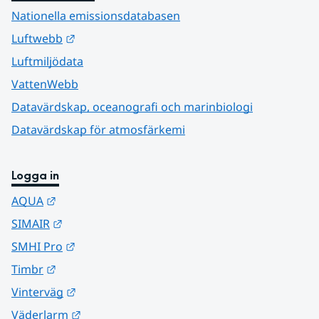
Nationella emissionsdatabasen
Länk till annan webbplats.
Luftwebb
Luftmiljödata
VattenWebb
Datavärdskap, oceanografi och marinbiologi
Datavärdskap för atmosfärkemi
Logga in
Länk till annan webbplats.
AQUA
Länk till annan webbplats.
SIMAIR
Länk till annan webbplats.
SMHI Pro
Länk till annan webbplats.
Timbr
Länk till annan webbplats.
Vinterväg
Länk till annan webbplats.
Väderlarm