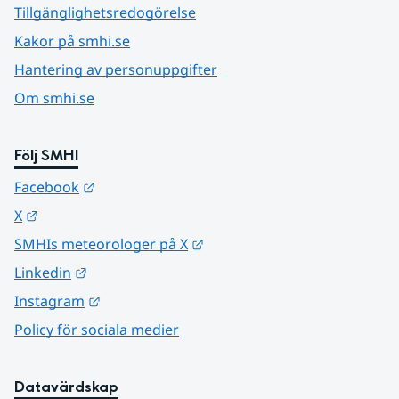
Tillgänglighetsredogörelse
Kakor på smhi.se
Hantering av personuppgifter
Om smhi.se
Följ SMHI
Länk till annan webbplats.
Facebook
Länk till annan webbplats.
X
Länk till annan webbplats.
SMHIs meteorologer på X
Länk till annan webbplats.
Linkedin
Länk till annan webbplats.
Instagram
Policy för sociala medier
Datavärdskap