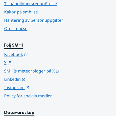
Tillgänglighetsredogörelse
Kakor på smhi.se
Hantering av personuppgifter
Om smhi.se
Följ SMHI
Länk till annan webbplats.
Facebook
Länk till annan webbplats.
X
Länk till annan webbplats.
SMHIs meteorologer på X
Länk till annan webbplats.
Linkedin
Länk till annan webbplats.
Instagram
Policy för sociala medier
Datavärdskap