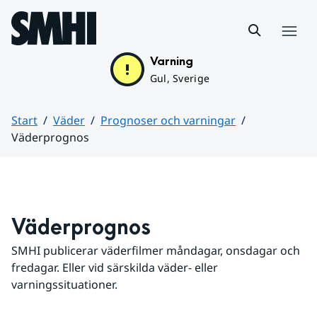
Hoppa till sidans innehåll
Meny
Varning
Gul, Sverige
Start
Väder
Prognoser och varningar
Väderprognos
Huvudinnehåll
Väderprognos
SMHI publicerar väderfilmer måndagar, onsdagar och 
fredagar. Eller vid särskilda väder- eller 
varningssituationer.