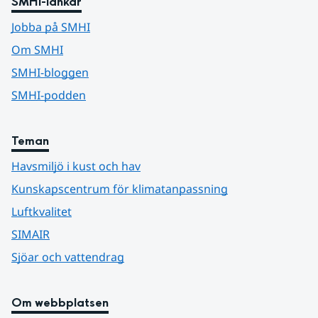
SMHI-länkar
Jobba på SMHI
Om SMHI
SMHI-bloggen
SMHI-podden
Teman
Havsmiljö i kust och hav
Kunskapscentrum för klimatanpassning
Luftkvalitet
SIMAIR
Sjöar och vattendrag
Om webbplatsen