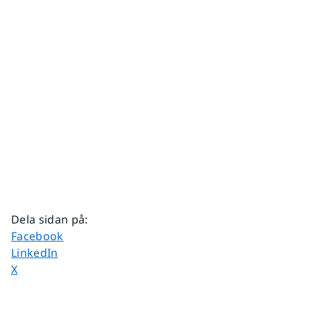
Dela sidan på
:
Dela sidan på
Facebook
Dela sidan på
LinkedIn
Dela sidan på
X