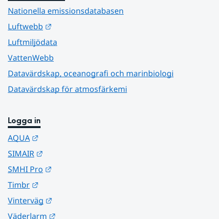
Nationella emissionsdatabasen
Länk till annan webbplats.
Luftwebb
Luftmiljödata
VattenWebb
Datavärdskap, oceanografi och marinbiologi
Datavärdskap för atmosfärkemi
Logga in
Länk till annan webbplats.
AQUA
Länk till annan webbplats.
SIMAIR
Länk till annan webbplats.
SMHI Pro
Länk till annan webbplats.
Timbr
Länk till annan webbplats.
Vinterväg
Länk till annan webbplats.
Väderlarm