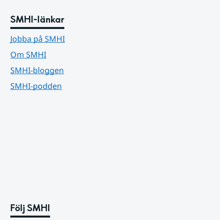
SMHI-länkar
Jobba på SMHI
Om SMHI
SMHI-bloggen
SMHI-podden
Följ SMHI