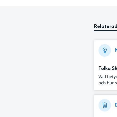
Relaterad
Tolka S
Vad bety
och hur s