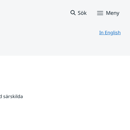
Sök
Meny
In English
 särskilda 