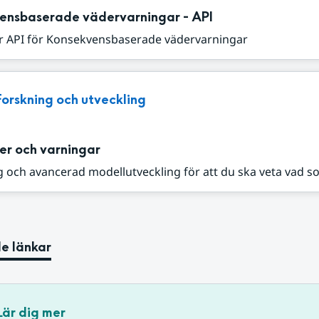
ensbaserade vädervarningar - API
r API för Konsekvensbaserade vädervarningar
Forskning och utveckling
er och varningar
 och avancerad modellutveckling för att du ska veta vad s
e länkar
Lär dig mer