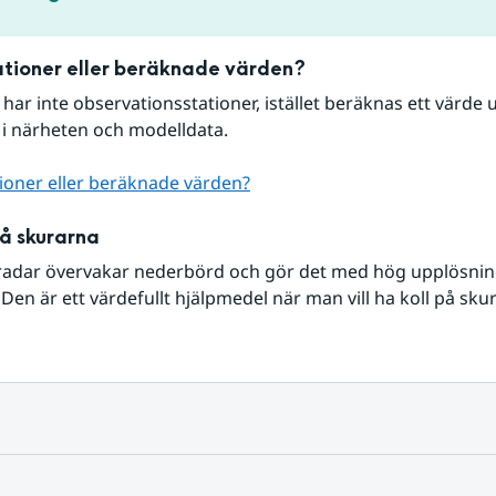
tioner eller beräknade värden?
r har inte observationsstationer, istället beräknas ett värde u
 i närheten och modelldata.
ioner eller beräknade värden?
på skurarna
radar övervakar nederbörd och gör det med hög upplösning 
Den är ett värdefullt hjälpmedel när man vill ha koll på sku