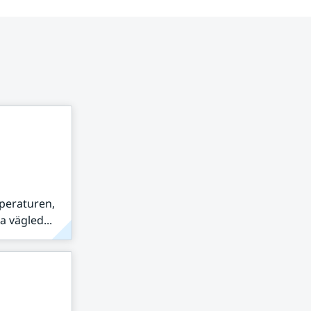
peraturen,
 vägled...