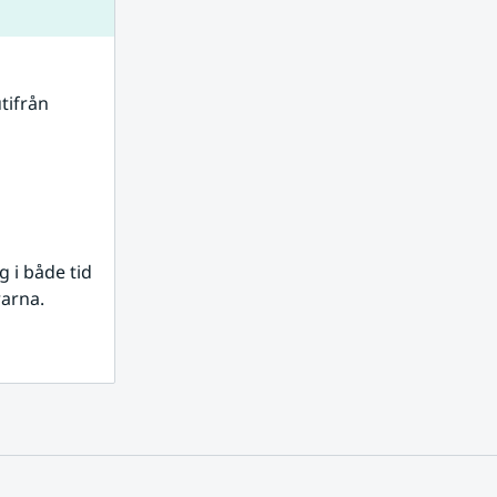
tifrån 
i både tid 
rarna.