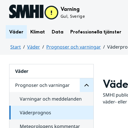
Hoppa till sidans innehåll
Varning
Gul, Sverige
Väder
Klimat
Data
Professionella tjänster
Start
Väder
Prognoser och varningar
Väderpr
varningar
och
Huvudinnehåll
Prognoser
för
Undersidor
Väder
Väde
Prognoser och varningar
SMHI public
Varningar och meddelanden
väder- eller
Väderprognos
Meteorologens kommentar