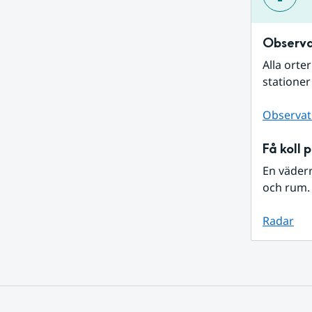
Observa
Alla orte
stationer
Observat
Få koll 
En väder
och rum. 
Radar