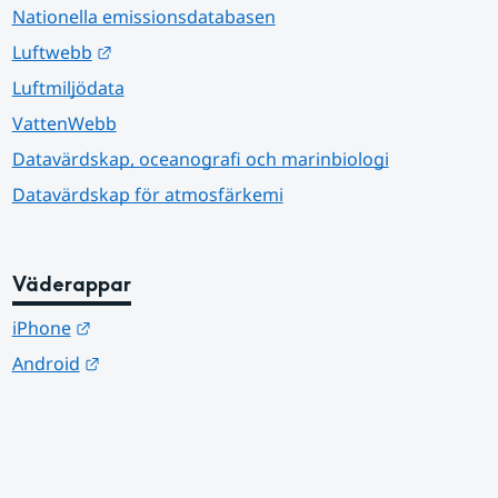
Nationella emissionsdatabasen
Länk till annan webbplats.
Luftwebb
Luftmiljödata
VattenWebb
Datavärdskap, oceanografi och marinbiologi
Datavärdskap för atmosfärkemi
Väderappar
Länk till annan webbplats.
iPhone
Länk till annan webbplats.
Android