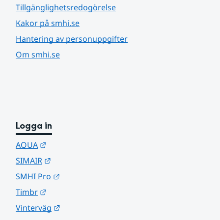
Tillgänglighetsredogörelse
Kakor på smhi.se
Hantering av personuppgifter
Om smhi.se
Logga in
Länk till annan webbplats.
AQUA
Länk till annan webbplats.
SIMAIR
Länk till annan webbplats.
SMHI Pro
Länk till annan webbplats.
Timbr
Länk till annan webbplats.
Vinterväg