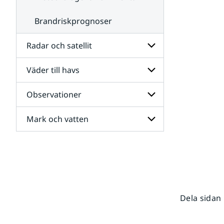
Brandriskprognoser
Radar och satellit
Väder till havs
Undersidor
för
Radar
Observationer
Undersidor
och
för
satellit
Väder
Mark och vatten
Undersidor
till
för
havs
Observationer
Undersidor
för
Mark
och
vatten
Dela sidan