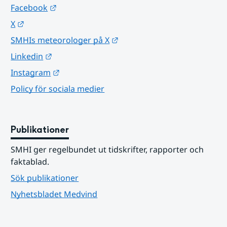
Länk till annan webbplats.
Facebook
Länk till annan webbplats.
X
Länk till annan webbplats.
SMHIs meteorologer på X
Länk till annan webbplats.
Linkedin
Länk till annan webbplats.
Instagram
Policy för sociala medier
Publikationer
SMHI ger regelbundet ut tidskrifter, rapporter och 
faktablad.
Sök publikationer
Nyhetsbladet Medvind