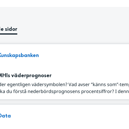
e sidor
Kunskapsbanken
MHIs väderprognoser
der egentligen vädersymbolen? Vad avser ”känns som”-tem
ka du förstå nederbördsprognosens procentsiffror? I denna
Data