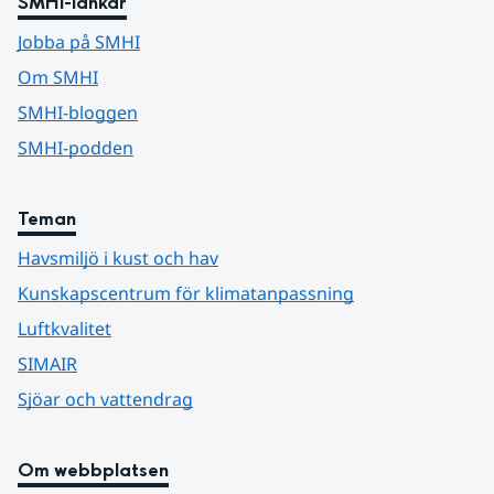
SMHI-länkar
Jobba på SMHI
Om SMHI
SMHI-bloggen
SMHI-podden
Teman
Havsmiljö i kust och hav
Kunskapscentrum för klimatanpassning
Luftkvalitet
SIMAIR
Sjöar och vattendrag
Om webbplatsen