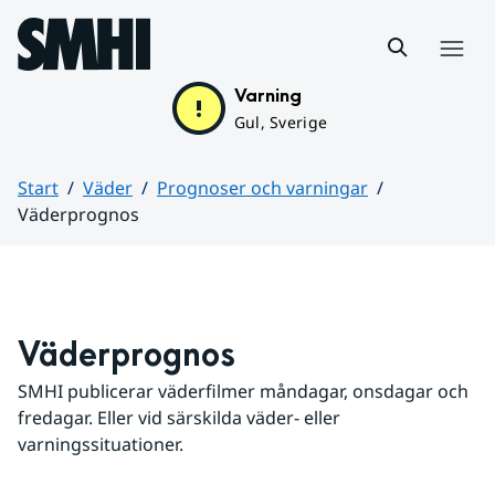
Hoppa till sidans innehåll
Meny
Varning
Gul, Sverige
Start
Väder
Prognoser och varningar
Väderprognos
Huvudinnehåll
Väderprognos
SMHI publicerar väderfilmer måndagar, onsdagar och 
fredagar. Eller vid särskilda väder- eller 
varningssituationer.