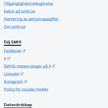
Tillgänglighetsredogörelse
Kakor på smhi.se
Hantering av personuppgifter
Om smhi.se
Följ SMHI
Länk till annan webbplats.
Facebook
Länk till annan webbplats.
X
Länk till annan webbplats.
SMHIs meteorologer på X
Länk till annan webbplats.
Linkedin
Länk till annan webbplats.
Instagram
Policy för sociala medier
Datavärdskap