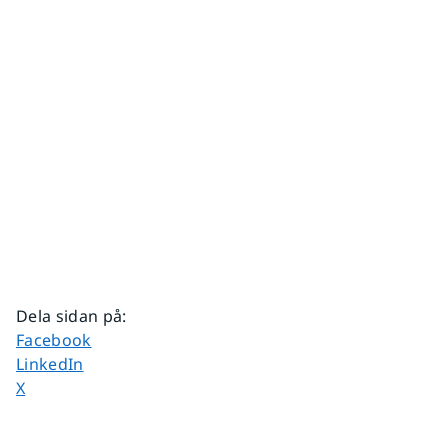
Dela sidan på
:
Dela sidan på
Facebook
Dela sidan på
LinkedIn
Dela sidan på
X