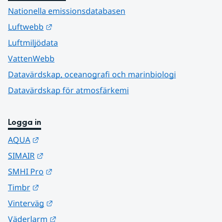
Nationella emissionsdatabasen
Länk till annan webbplats.
Luftwebb
Luftmiljödata
VattenWebb
Datavärdskap, oceanografi och marinbiologi
Datavärdskap för atmosfärkemi
Logga in
Länk till annan webbplats.
AQUA
Länk till annan webbplats.
SIMAIR
Länk till annan webbplats.
SMHI Pro
Länk till annan webbplats.
Timbr
Länk till annan webbplats.
Vinterväg
Länk till annan webbplats.
Väderlarm