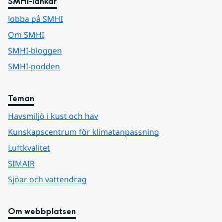
SMHI-länkar
Jobba på SMHI
Om SMHI
SMHI-bloggen
SMHI-podden
Teman
Havsmiljö i kust och hav
Kunskapscentrum för klimatanpassning
Luftkvalitet
SIMAIR
Sjöar och vattendrag
Om webbplatsen