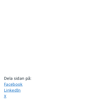
Dela sidan på
:
Dela sidan på
Facebook
Dela sidan på
LinkedIn
Dela sidan på
X