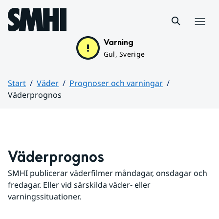
Hoppa till sidans innehåll
Meny
Varning
Gul, Sverige
Start
Väder
Prognoser och varningar
Väderprognos
Huvudinnehåll
Väderprognos
SMHI publicerar väderfilmer måndagar, onsdagar och 
fredagar. Eller vid särskilda väder- eller 
varningssituationer.