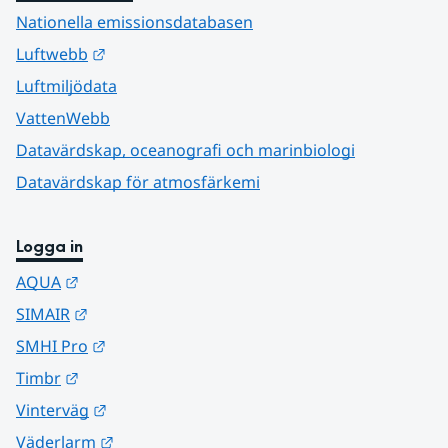
Nationella emissionsdatabasen
Länk till annan webbplats.
Luftwebb
Luftmiljödata
VattenWebb
Datavärdskap, oceanografi och marinbiologi
Datavärdskap för atmosfärkemi
Logga in
Länk till annan webbplats.
AQUA
Länk till annan webbplats.
SIMAIR
Länk till annan webbplats.
SMHI Pro
Länk till annan webbplats.
Timbr
Länk till annan webbplats.
Vinterväg
Länk till annan webbplats.
Väderlarm