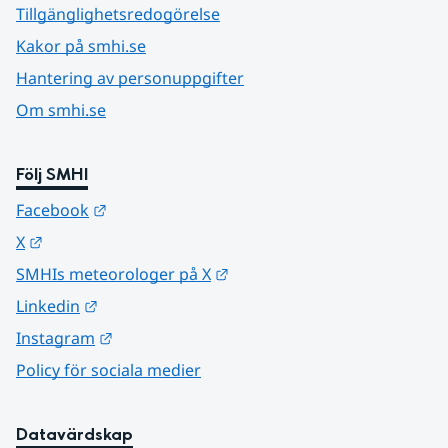
Tillgänglighetsredogörelse
Kakor på smhi.se
Hantering av personuppgifter
Om smhi.se
Följ SMHI
Länk till annan webbplats.
Facebook
Länk till annan webbplats.
X
Länk till annan webbplats.
SMHIs meteorologer på X
Länk till annan webbplats.
Linkedin
Länk till annan webbplats.
Instagram
Policy för sociala medier
Datavärdskap