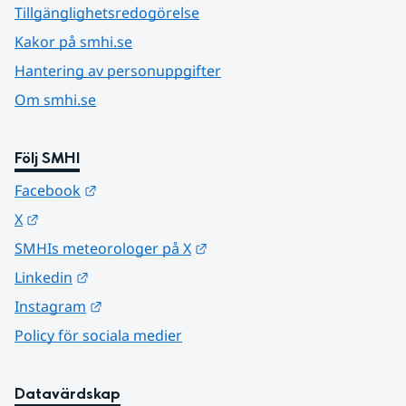
Tillgänglighetsredogörelse
Kakor på smhi.se
Hantering av personuppgifter
Om smhi.se
Följ SMHI
Länk till annan webbplats.
Facebook
Länk till annan webbplats.
X
Länk till annan webbplats.
SMHIs meteorologer på X
Länk till annan webbplats.
Linkedin
Länk till annan webbplats.
Instagram
Policy för sociala medier
Datavärdskap