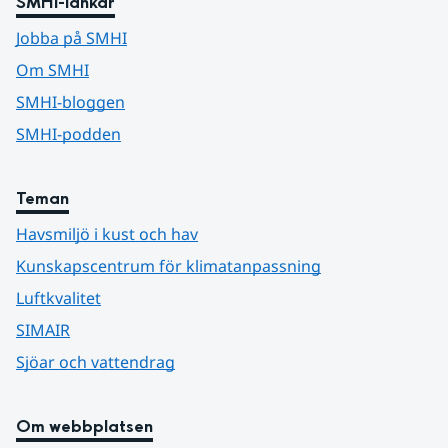
SMHI-länkar
Jobba på SMHI
Om SMHI
SMHI-bloggen
SMHI-podden
Teman
Havsmiljö i kust och hav
Kunskapscentrum för klimatanpassning
Luftkvalitet
SIMAIR
Sjöar och vattendrag
Om webbplatsen