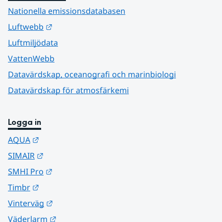
Nationella emissionsdatabasen
Länk till annan webbplats.
Luftwebb
Luftmiljödata
VattenWebb
Datavärdskap, oceanografi och marinbiologi
Datavärdskap för atmosfärkemi
Logga in
Länk till annan webbplats.
AQUA
Länk till annan webbplats.
SIMAIR
Länk till annan webbplats.
SMHI Pro
Länk till annan webbplats.
Timbr
Länk till annan webbplats.
Vinterväg
Länk till annan webbplats.
Väderlarm