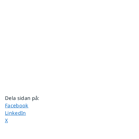
Dela sidan på
:
Dela sidan på
Facebook
Dela sidan på
LinkedIn
Dela sidan på
X