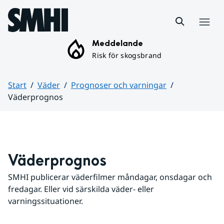
Hoppa till sidans innehåll
Meny
Meddelande
Risk för skogsbrand
Start
Väder
Prognoser och varningar
Väderprognos
Huvudinnehåll
Väderprognos
SMHI publicerar väderfilmer måndagar, onsdagar och 
fredagar. Eller vid särskilda väder- eller 
varningssituationer.