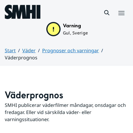
Hoppa till sidans innehåll
Meny
Varning
Gul, Sverige
Start
Väder
Prognoser och varningar
Väderprognos
Huvudinnehåll
Väderprognos
SMHI publicerar väderfilmer måndagar, onsdagar och 
fredagar. Eller vid särskilda väder- eller 
varningssituationer.