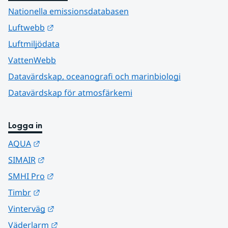
Nationella emissionsdatabasen
Länk till annan webbplats.
Luftwebb
Luftmiljödata
VattenWebb
Datavärdskap, oceanografi och marinbiologi
Datavärdskap för atmosfärkemi
Logga in
Länk till annan webbplats.
AQUA
Länk till annan webbplats.
SIMAIR
Länk till annan webbplats.
SMHI Pro
Länk till annan webbplats.
Timbr
Länk till annan webbplats.
Vinterväg
Länk till annan webbplats.
Väderlarm