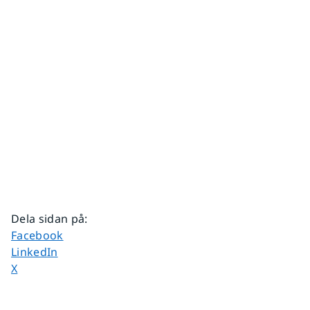
Dela sidan på
:
Dela sidan på
Facebook
Dela sidan på
LinkedIn
Dela sidan på
X