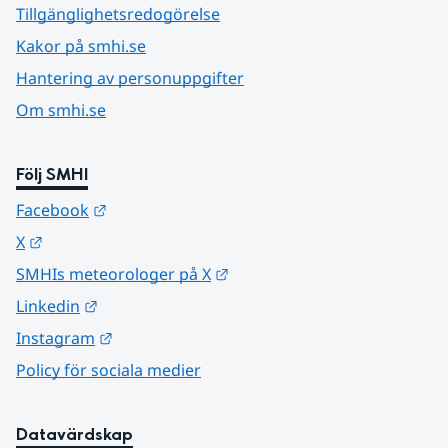
Tillgänglighetsredogörelse
Kakor på smhi.se
Hantering av personuppgifter
Om smhi.se
Följ SMHI
Länk till annan webbplats.
Facebook
Länk till annan webbplats.
X
Länk till annan webbplats.
SMHIs meteorologer på X
Länk till annan webbplats.
Linkedin
Länk till annan webbplats.
Instagram
Policy för sociala medier
Datavärdskap