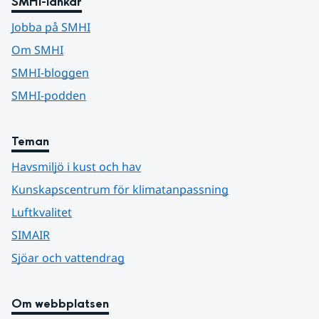
SMHI-länkar
Jobba på SMHI
Om SMHI
SMHI-bloggen
SMHI-podden
Teman
Havsmiljö i kust och hav
Kunskapscentrum för klimatanpassning
Luftkvalitet
SIMAIR
Sjöar och vattendrag
Om webbplatsen