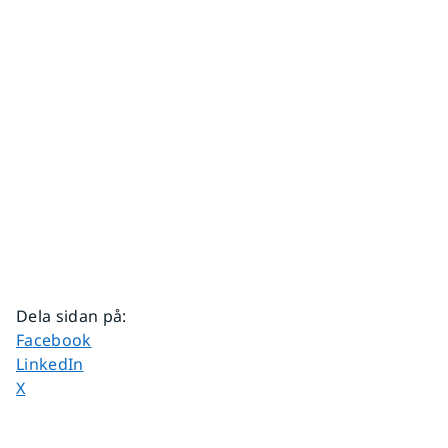
Dela sidan på
:
Dela sidan på
Facebook
Dela sidan på
LinkedIn
Dela sidan på
X