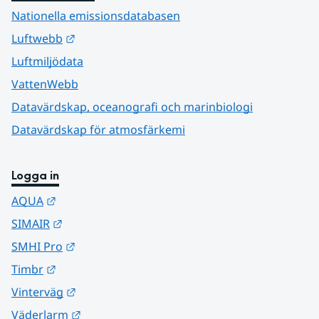
Nationella emissionsdatabasen
Länk till annan webbplats.
Luftwebb
Luftmiljödata
VattenWebb
Datavärdskap, oceanografi och marinbiologi
Datavärdskap för atmosfärkemi
Logga in
Länk till annan webbplats.
AQUA
Länk till annan webbplats.
SIMAIR
Länk till annan webbplats.
SMHI Pro
Länk till annan webbplats.
Timbr
Länk till annan webbplats.
Vinterväg
Länk till annan webbplats.
Väderlarm