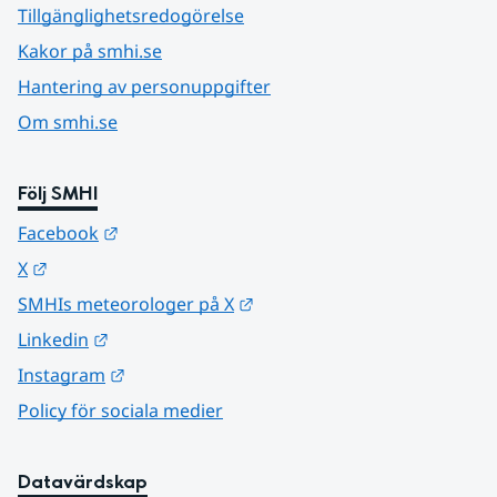
Tillgänglighetsredogörelse
Kakor på smhi.se
Hantering av personuppgifter
Om smhi.se
Följ SMHI
Länk till annan webbplats.
Facebook
Länk till annan webbplats.
X
Länk till annan webbplats.
SMHIs meteorologer på X
Länk till annan webbplats.
Linkedin
Länk till annan webbplats.
Instagram
Policy för sociala medier
Datavärdskap