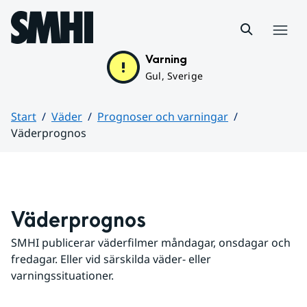
Hoppa till sidans innehåll
Meny
Varning
Gul, Sverige
Start
Väder
Prognoser och varningar
Väderprognos
Huvudinnehåll
Väderprognos
SMHI publicerar väderfilmer måndagar, onsdagar och 
fredagar. Eller vid särskilda väder- eller 
varningssituationer.