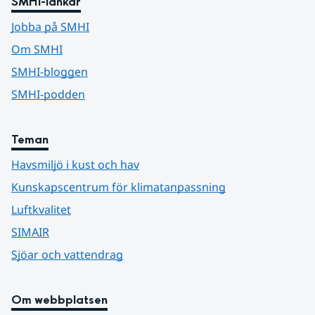
SMHI-länkar
Jobba på SMHI
Om SMHI
SMHI-bloggen
SMHI-podden
Teman
Havsmiljö i kust och hav
Kunskapscentrum för klimatanpassning
Luftkvalitet
SIMAIR
Sjöar och vattendrag
Om webbplatsen