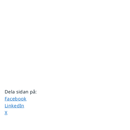
Dela sidan på
:
Dela sidan på
Facebook
Dela sidan på
LinkedIn
Dela sidan på
X