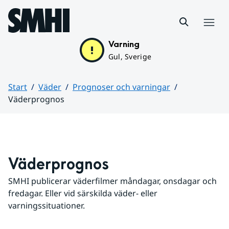
Hoppa till sidans innehåll
Meny
Varning
Gul, Sverige
Start
Väder
Prognoser och varningar
Väderprognos
Huvudinnehåll
Väderprognos
SMHI publicerar väderfilmer måndagar, onsdagar och 
fredagar. Eller vid särskilda väder- eller 
varningssituationer.