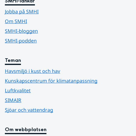
SMHI-länkar
Jobba på SMHI
Om SMHI
SMHI-bloggen
SMHI-podden
Teman
Havsmiljö i kust och hav
Kunskapscentrum för klimatanpassning
Luftkvalitet
SIMAIR
Sjöar och vattendrag
Om webbplatsen