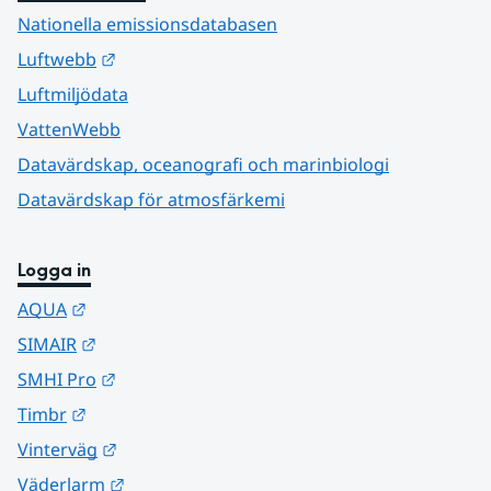
Nationella emissionsdatabasen
Länk till annan webbplats.
Luftwebb
Luftmiljödata
VattenWebb
Datavärdskap, oceanografi och marinbiologi
Datavärdskap för atmosfärkemi
Logga in
Länk till annan webbplats.
AQUA
Länk till annan webbplats.
SIMAIR
Länk till annan webbplats.
SMHI Pro
Länk till annan webbplats.
Timbr
Länk till annan webbplats.
Vinterväg
Länk till annan webbplats.
Väderlarm