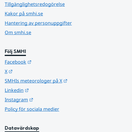
Tillgänglighetsredogörelse
Kakor på smhi.se
Hantering av personuppgifter
Om smhi.se
Följ SMHI
Länk till annan webbplats.
Facebook
Länk till annan webbplats.
X
Länk till annan webbplats.
SMHIs meteorologer på X
Länk till annan webbplats.
Linkedin
Länk till annan webbplats.
Instagram
Policy för sociala medier
Datavärdskap